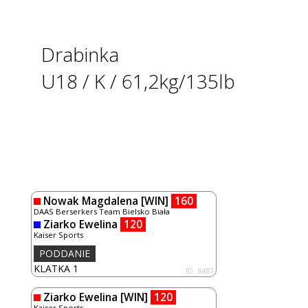
Drabinka
U18 / K / 61,2kg/135lb
Nowak Magdalena
[WIN]
160
DAAS Berserkers Team Bielsko Biała
Ziarko Ewelina
120
Kaiser Sports
PODDANIE
KLATKA 1
ID: 8487
Ziarko Ewelina
[WIN]
120
Kaiser Sports