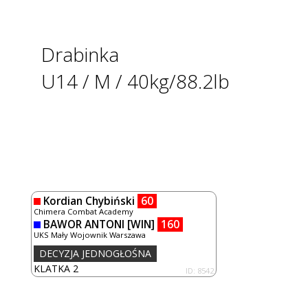
Drabinka
U14 / M / 40kg/88.2lb
Kordian Chybiński
60
Chimera Combat Academy
BAWOR ANTONI
[WIN]
160
UKS Mały Wojownik Warszawa
DECYZJA JEDNOGŁOŚNA
KLATKA 2
ID: 8542