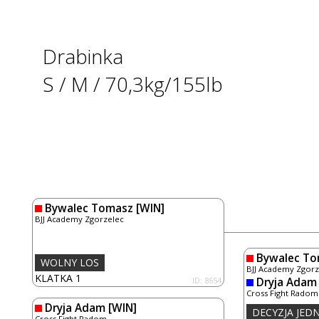
Drabinka
S / M / 70,3kg/155lb
Bywalec Tomasz
[WIN]
BJJ Academy Zgorzelec
Bywalec T
WOLNY LOS
BJJ Academy Zgorz
KLATKA 1
ID: 8654
Dryja Adam
Cross Fight Radom
Dryja Adam
[WIN]
DECYZJA JE
Cross Fight Radom