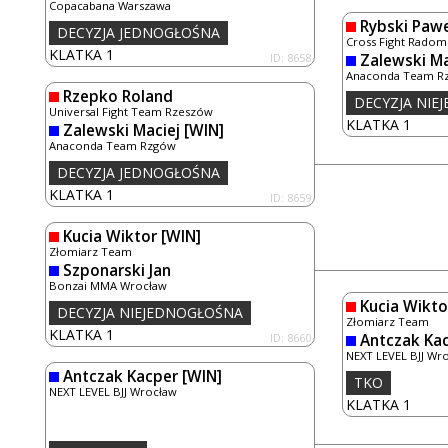
Copacabana Warszawa
Rybski Pawe
DECYZJA JEDNOGŁOŚNA
Cross Fight Radom
KLATKA 1
ID: 8658
Zalewski Ma
Anaconda Team R
Rzepko Roland
DECYZJA NIE
Universal Fight Team Rzeszów
KLATKA 1
Zalewski Maciej
[WIN]
Anaconda Team Rzgów
DECYZJA JEDNOGŁOŚNA
KLATKA 1
ID: 8659
Kucia Wiktor
[WIN]
Złomiarz Team
Szponarski Jan
Bonzai MMA Wrocław
Kucia Wikto
DECYZJA NIEJEDNOGŁOŚNA
Złomiarz Team
KLATKA 1
ID: 8660
Antczak Ka
NEXT LEVEL BJJ Wr
Antczak Kacper
[WIN]
TKO
NEXT LEVEL BJJ Wrocław
KLATKA 1