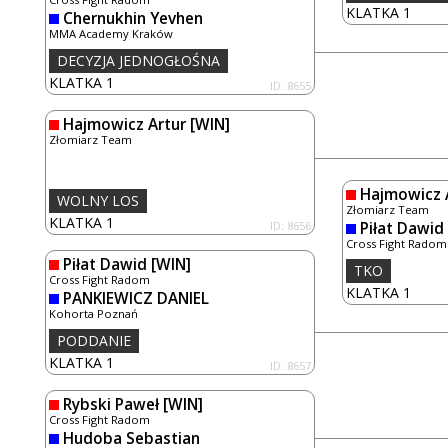
KLATKA 1
Chernukhin Yevhen
MMA Academy Kraków
DECYZJA JEDNOGŁOŚNA
KLATKA 1
ID: 8655
Hajmowicz Artur
[WIN]
Złomiarz Team
Hajmowicz 
WOLNY LOS
Złomiarz Team
KLATKA 1
ID: 8656
Piłat Dawid
Cross Fight Radom
Piłat Dawid
[WIN]
TKO
Cross Fight Radom
KLATKA 1
PANKIEWICZ DANIEL
Kohorta Poznań
PODDANIE
KLATKA 1
ID: 8657
Rybski Paweł
[WIN]
Cross Fight Radom
Hudoba Sebastian