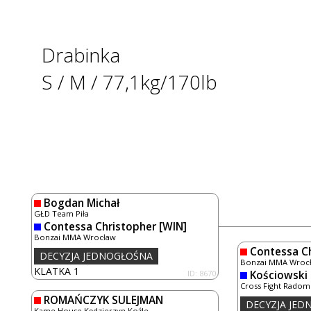
Drabinka
S / M / 77,1kg/170lb
Bogdan Michał
GŁD Team Piła
Contessa Christopher
[WIN]
Bonzai MMA Wrocław
Contessa C
DECYZJA JEDNOGŁOŚNA
Bonzai MMA Wroc
KLATKA 1
ID: 8670
Kościowski 
Cross Fight Radom
ROMAŃCZYK SULEJMAN
DECYZJA JE
Kame House Kędzierzyn Koźle