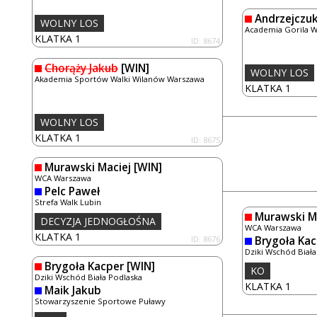
Andrzejczuk
WOLNY LOS
Academia Gorila 
KLATKA 1
ID: 8674
Chorąży Jakub
[WIN]
WOLNY LOS
Akademia Sportów Walki Wilanów Warszawa
KLATKA 1
WOLNY LOS
KLATKA 1
ID: 8675
Murawski Maciej
[WIN]
WCA Warszawa
Pelc Paweł
Strefa Walk Lubin
Murawski M
DECYZJA JEDNOGŁOŚNA
WCA Warszawa
KLATKA 1
ID: 8676
Brygoła Kac
Dziki Wschód Biała
Brygoła Kacper
[WIN]
KO
Dziki Wschód Biała Podlaska
KLATKA 1
Maik Jakub
Stowarzyszenie Sportowe Puławy