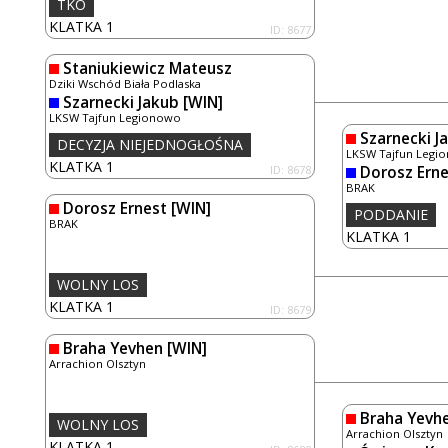
TKO
KLATKA 1
ID: 8677
Staniukiewicz Mateusz
Dziki Wschód Biała Podlaska
Szarnecki Jakub
[WIN]
LKSW Tajfun Legionowo
Szarnecki J
DECYZJA NIEJEDNOGŁOŚNA
LKSW Tajfun Legi
KLATKA 1
ID: 8678
Dorosz Erne
BRAK
Dorosz Ernest
[WIN]
PODDANIE
BRAK
KLATKA 1
WOLNY LOS
KLATKA 1
ID: 8679
Braha Yevhen
[WIN]
Arrachion Olsztyn
Braha Yevh
WOLNY LOS
Arrachion Olsztyn
KLATKA 1