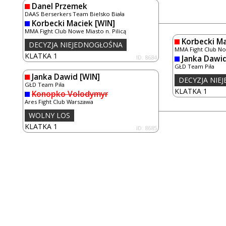
Danel Przemek
DAAS Berserkers Team Bielsko Biała
Korbecki Maciek
[WIN]
MMA Fight Club Nowe Miasto n. Pilicą
Korbecki M
DECYZJA NIEJEDNOGŁOŚNA
MMA Fight Club Now
KLATKA 1
ID: 8684
Janka Dawi
GŁD Team Piła
Janka Dawid
[WIN]
DECYZJA NIE
GŁD Team Piła
KLATKA 1
Konopko Volodymyr
Ares Fight Club Warszawa
WOLNY LOS
KLATKA 1
ID: 8685