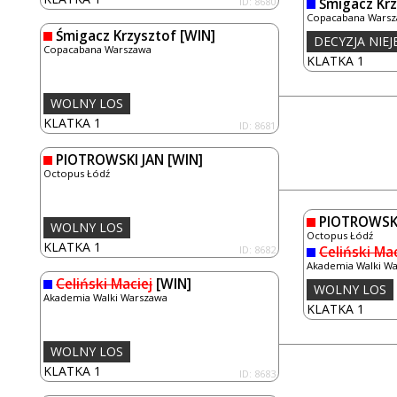
ID: 8680
Śmigacz Krz
Copacabana Wars
Śmigacz Krzysztof
[WIN]
DECYZJA NIE
Copacabana Warszawa
KLATKA 1
WOLNY LOS
KLATKA 1
ID: 8681
PIOTROWSKI JAN
[WIN]
Octopus Łódź
PIOTROWSKI
WOLNY LOS
Octopus Łódź
KLATKA 1
ID: 8682
Celiński Mac
Akademia Walki W
Celiński Maciej
[WIN]
WOLNY LOS
Akademia Walki Warszawa
KLATKA 1
WOLNY LOS
KLATKA 1
ID: 8683