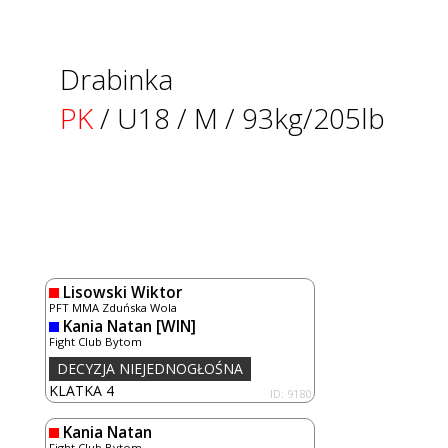
Drabinka
PK
/ U18 / M / 93kg/205lb
Lisowski Wiktor
PFT MMA Zduńska Wola
Kania Natan
[WIN]
Fight Club Bytom
DECYZJA NIEJEDNOGŁOŚNA
KLATKA 4
ID: 9180
Kania Natan
Fight Club Bytom