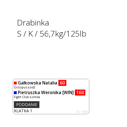
Drabinka
S / K / 56,7kg/125lb
Gałkowska Natalia
60
Octopus Łódź
Pietruszka Weronika
[WIN]
160
Fight Club Łomża
PODDANIE
KLATKA 1
ID: 9263