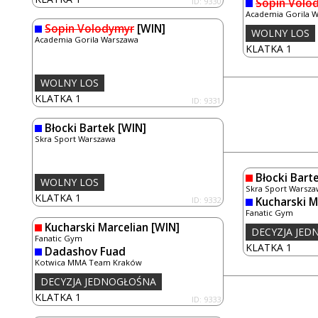
ID: 9330
Sopin Volo
Academia Gorila 
Sopin Volodymyr
[WIN]
WOLNY LOS
Academia Gorila Warszawa
KLATKA 1
WOLNY LOS
KLATKA 1
ID: 9331
Błocki Bartek
[WIN]
Skra Sport Warszawa
Błocki Bart
WOLNY LOS
Skra Sport Warsza
KLATKA 1
ID: 9332
Kucharski M
Fanatic Gym
Kucharski Marcelian
[WIN]
DECYZJA JE
Fanatic Gym
KLATKA 1
Dadashov Fuad
Kotwica MMA Team Kraków
DECYZJA JEDNOGŁOŚNA
KLATKA 1
ID: 9333