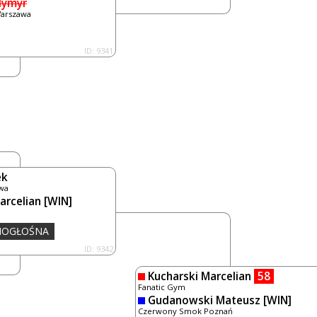
dymyr
Warszawa
ID: 9341
ek
wa
arcelian
[WIN]
DNOGŁOŚNA
ID: 9342
Kucharski Marcelian
58
Fanatic Gym
Gudanowski Mateusz
[WIN]
Czerwony Smok Poznań