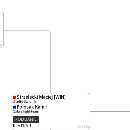
44
Strzelecki Maciej
[WIN]
Gladio Świdnik
Połosak Kamil
Cobra fight team
PODDANIE
KLATKA 1
ID: 9348