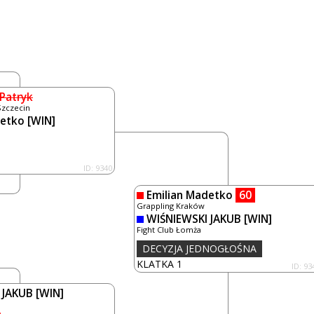
Patryk
Szczecin
detko
[WIN]
ID: 9340
Emilian Madetko
60
Grappling Kraków
WIŚNIEWSKI JAKUB
[WIN]
Fight Club Łomża
DECYZJA JEDNOGŁOŚNA
KLATKA 1
ID: 93
 JAKUB
[WIN]