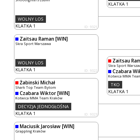
KLATKA 1
WOLNY LOS
KLATKA 1
ID: 9321
Zaitsau Raman
[WIN]
Skra Sport Warszawa
Zaitsau Ra
WOLNY LOS
Skra Sport Warsza
KLATKA 1
ID: 9322
Czabara Wi
Kotwica MMA Tea
Żabinski Michał
TKO
Shark Top Team Bytom
KLATKA 1
Czabara Wiktor
[WIN]
Kotwica MMA Team Kraków
DECYZJA JEDNOGŁOŚNA
KLATKA 1
ID: 9323
Maciusik Jarosław
[WIN]
Grappling Kraków