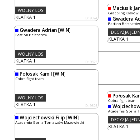
Maciusik Ja
WOLNY LOS
Grappling Kraków
KLATKA 1
ID: 9324
Gwadera Ad
Bastion Bełchatów
Gwadera Adrian
[WIN]
DECYZJA JE
Bastion Bełchatów
KLATKA 1
WOLNY LOS
KLATKA 1
ID: 9325
Połosak Kamil
[WIN]
Cobra fight team
Połosak Kam
WOLNY LOS
Cobra fight team
KLATKA 1
ID: 9326
Wojciechows
Academia Gorila 
Wojciechowski Filip
[WIN]
DECYZJA JE
Academia Gorila Tomaszów Mazowiecki
KLATKA 1