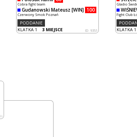
Cobra fight team
Gladio Świd
Gudanowski Mateusz
[WIN]
100
WIŚNIE
Czerwony Smok Poznań
Fight Club 
PODDANIE
PODDAN
KLATKA 1
3 MIEJSCE
KLATKA 
ID: 9351
46