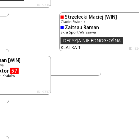
ID: 9336
Strzelecki Maciej
[WIN]
Gladio Świdnik
Zaitsau Raman
Skra Sport Warszawa
DECYZJA NIEJEDNOGŁOŚNA
KLATKA 1
ID: 93
man
[WIN]
wa
ktor
57
m Kraków
ID: 9337