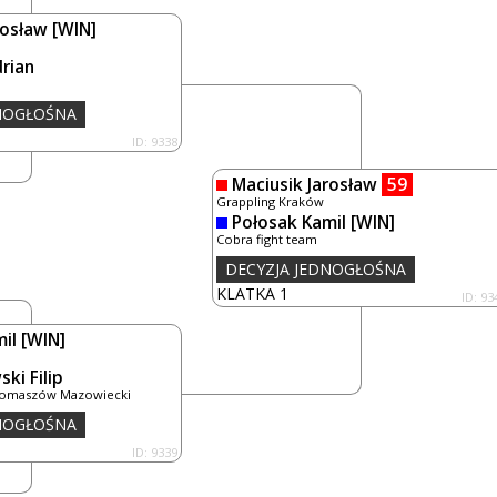
rosław
[WIN]
rian
DNOGŁOŚNA
ID: 9338
Maciusik Jarosław
59
Grappling Kraków
Połosak Kamil
[WIN]
Cobra fight team
DECYZJA JEDNOGŁOŚNA
KLATKA 1
ID: 93
il
[WIN]
ki Filip
Tomaszów Mazowiecki
DNOGŁOŚNA
ID: 9339