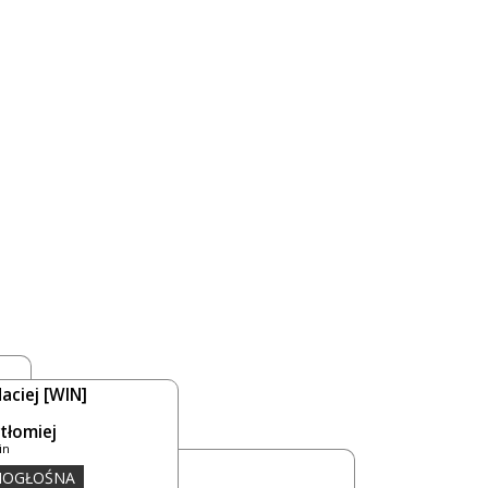
aciej
[WIN]
rtłomiej
in
DNOGŁOŚNA