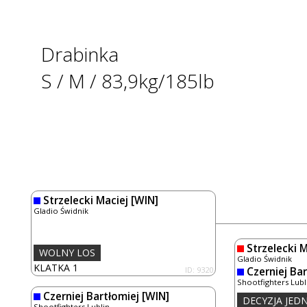
Drabinka
S / M / 83,9kg/185lb
Strzelecki Maciej
[WIN]
Gladio Świdnik
Strzelecki M
WOLNY LOS
Gladio Świdnik
KLATKA 1
ID: 9320
Czerniej Ba
Shootfighters Lubl
Czerniej Bartłomiej
[WIN]
DECYZJA JE
Shootfighters Lublin