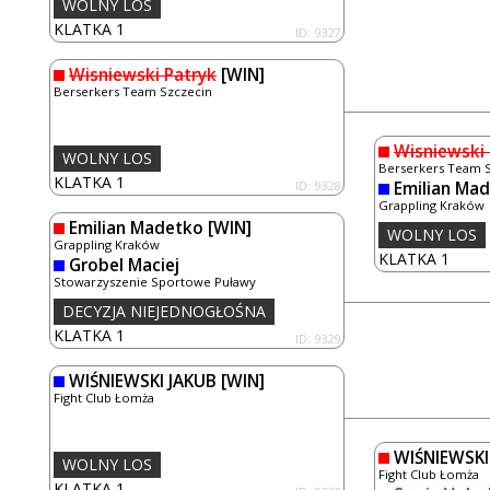
WOLNY LOS
KLATKA 1
ID: 9327
Wisniewski Patryk
[WIN]
Berserkers Team Szczecin
Wisniewski 
WOLNY LOS
Berserkers Team 
KLATKA 1
ID: 9328
Emilian Ma
Grappling Kraków
Emilian Madetko
[WIN]
WOLNY LOS
Grappling Kraków
KLATKA 1
Grobel Maciej
Stowarzyszenie Sportowe Puławy
DECYZJA NIEJEDNOGŁOŚNA
KLATKA 1
ID: 9329
WIŚNIEWSKI JAKUB
[WIN]
Fight Club Łomża
WIŚNIEWSKI
WOLNY LOS
Fight Club Łomża
KLATKA 1