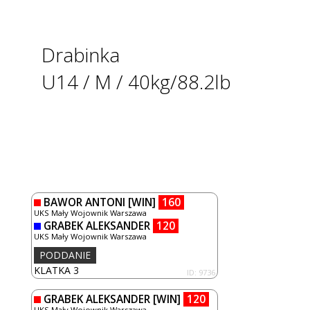
Drabinka
U14 / M / 40kg/88.2lb
BAWOR ANTONI
[WIN]
160
UKS Mały Wojownik Warszawa
GRABEK ALEKSANDER
120
UKS Mały Wojownik Warszawa
PODDANIE
KLATKA 3
ID: 9736
GRABEK ALEKSANDER
[WIN]
120
UKS Mały Wojownik Warszawa