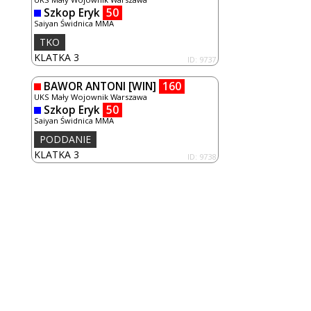
Szkop Eryk
50
Saiyan Świdnica MMA
TKO
KLATKA 3
ID: 9737
BAWOR ANTONI
[WIN]
160
UKS Mały Wojownik Warszawa
Szkop Eryk
50
Saiyan Świdnica MMA
PODDANIE
KLATKA 3
ID: 9738