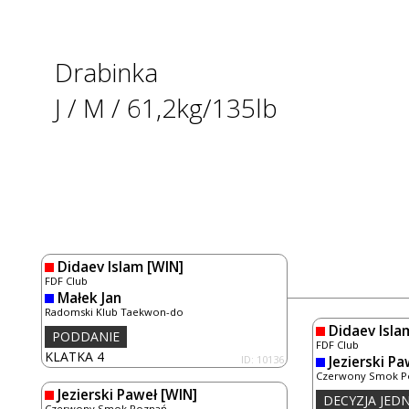
Drabinka
J / M / 61,2kg/135lb
Didaev Islam
[WIN]
FDF Club
Małek Jan
Radomski Klub Taekwon-do
Didaev Isla
PODDANIE
FDF Club
KLATKA 4
ID: 10136
Jezierski Pa
Czerwony Smok P
Jezierski Paweł
[WIN]
DECYZJA JE
Czerwony Smok Poznań