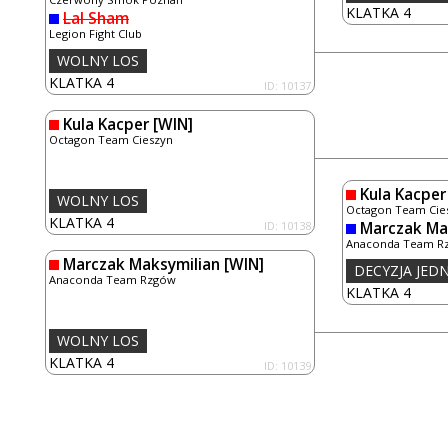
KLATKA 4
Lal Sham
Legion Fight Club
WOLNY LOS
KLATKA 4
ID: 10137
Kula Kacper
[WIN]
Octagon Team Cieszyn
Kula Kacper
WOLNY LOS
Octagon Team Cie
KLATKA 4
ID: 10138
Marczak Ma
Anaconda Team R
Marczak Maksymilian
[WIN]
DECYZJA JE
Anaconda Team Rzgów
KLATKA 4
WOLNY LOS
KLATKA 4
ID: 10139