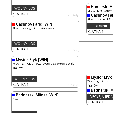
Hamerski M
WOLNY LOS
Cross Fight Radom
KLATKA 1
ID: 12260
Gasimov Fa
Aligatores Fight C
Gasimov Farid
[WIN]
PODDANIE
Aligatores Fight Club Warszawa
KLATKA 1
WOLNY LOS
KLATKA 1
ID: 12261
Mysior Eryk
[WIN]
Wisła Fight Club Towarzystwo Sportowe Wisła
Kraków
Mysior Eryk
WOLNY LOS
Wisła Fight Club 
KLATKA 1
ID: 12262
Kraków
Bednarski M
BRAK
Bednarski Miłosz
[WIN]
DECYZJA JE
BRAK
KLATKA 1