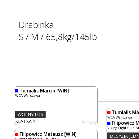
Drabinka
S / M / 65,8kg/145lb
Tumialis Marcin
[WIN]
WCA Warszawa
Tumialis Ma
WOLNY LOS
WCA Warszawa
KLATKA 1
ID: 12256
Filipowicz 
Viking Fight Club B
Filipowicz Mateusz
[WIN]
DECYZJA JE
Viking Fight Club Białystok