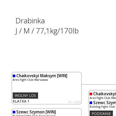
Drabinka
J / M / 77,1kg/170lb
Chaikovskyi Maksym
[WIN]
Ares Fight Club Warszawa
Chaikovsky
WOLNY LOS
Ares Fight Club Wa
KLATKA 1
ID: 12420
Szewc Szy
Bulldog Fight Clu
Szewc Szymon
[WIN]
PODDANIE
Bulldog Fight Club Tarnobrzeg