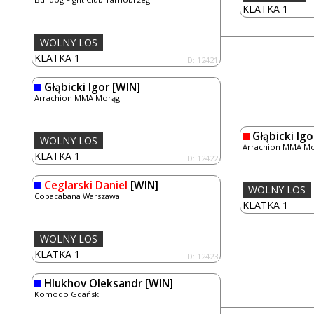
KLATKA 1
WOLNY LOS
KLATKA 1
ID: 12421
Głąbicki Igor
[WIN]
Arrachion MMA Morąg
Głąbicki Igo
WOLNY LOS
Arrachion MMA M
KLATKA 1
ID: 12422
Ceglarski Daniel
[WIN]
WOLNY LOS
Copacabana Warszawa
KLATKA 1
WOLNY LOS
KLATKA 1
ID: 12423
Hlukhov Oleksandr
[WIN]
Komodo Gdańsk