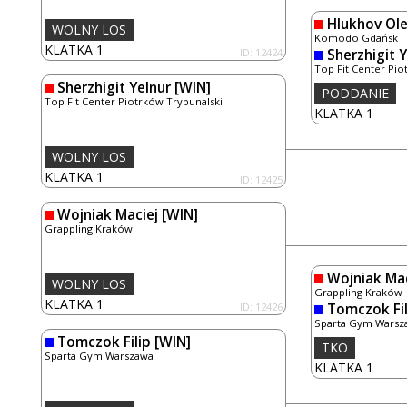
Hlukhov Ol
WOLNY LOS
Komodo Gdańsk
KLATKA 1
ID: 12424
Sherzhigit 
Top Fit Center Pio
Sherzhigit Yelnur
[WIN]
PODDANIE
Top Fit Center Piotrków Trybunalski
KLATKA 1
WOLNY LOS
KLATKA 1
ID: 12425
Wojniak Maciej
[WIN]
Grappling Kraków
Wojniak Mac
WOLNY LOS
Grappling Kraków
KLATKA 1
ID: 12426
Tomczok Fil
Sparta Gym Warsz
Tomczok Filip
[WIN]
TKO
Sparta Gym Warszawa
KLATKA 1