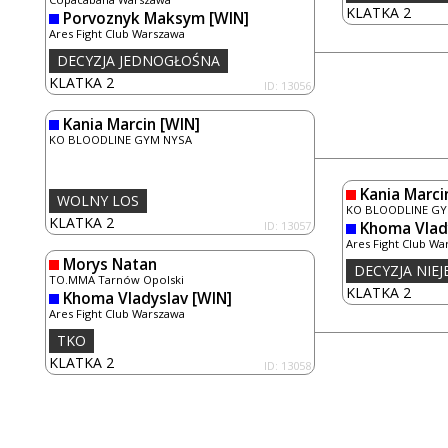
KLATKA 2
Porvoznyk Maksym
[WIN]
Ares Fight Club Warszawa
DECYZJA JEDNOGŁOŚNA
KLATKA 2
ID: 13056
Kania Marcin
[WIN]
KO BLOODLINE GYM NYSA
Kania Marci
WOLNY LOS
KO BLOODLINE G
KLATKA 2
ID: 13057
Khoma Vlad
Ares Fight Club Wa
Morys Natan
DECYZJA NIE
TO.MMA Tarnów Opolski
KLATKA 2
Khoma Vladyslav
[WIN]
Ares Fight Club Warszawa
TKO
KLATKA 2
ID: 13058