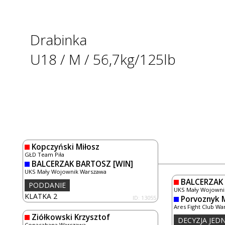
Drabinka
U18 / M / 56,7kg/125lb
Kopczyński Miłosz
GŁD Team Piła
BALCERZAK BARTOSZ
[WIN]
UKS Mały Wojownik Warszawa
BALCERZAK
PODDANIE
UKS Mały Wojowni
KLATKA 2
ID: 13055
Porvoznyk
Ares Fight Club Wa
Ziółkowski Krzysztof
DECYZJA JE
Copacabana Warszawa