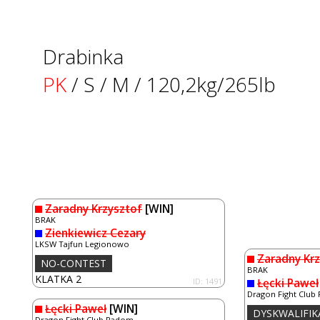
Drabinka
PK
/ S / M / 120,2kg/265lb
Zaradny Krzysztof
[WIN]
BRAK
Zienkiewicz Cezary
LKSW Tajfun Legionowo
Zaradny Krz
NO-CONTEST
BRAK
KLATKA 2
ID: 1491
Łęcki Paweł
Dragon Fight Club
Łęcki Paweł
[WIN]
DYSKWALIFIK
Dragon Fight Club Radom