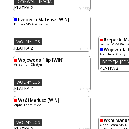
DYSKWALIFIKACJA
KLATKA 2
ID: 1530
Rzepecki Mateusz
[WIN]
Bonzai MMA Wrocław
Rzepecki M
WOLNY LOS
Bonzai MMA Wroc
KLATKA 2
ID: 1531
Wojewoda F
Arrachion Olsztyn
Wojewoda Filip
[WIN]
DECYZJA JE
Arrachion Olsztyn
KLATKA 2
WOLNY LOS
KLATKA 2
ID: 1532
Wsół Mariusz
[WIN]
Alpha Team MMA
Wsół Mariu
WOLNY LOS
Alpha Team MMA
KLATKA 2