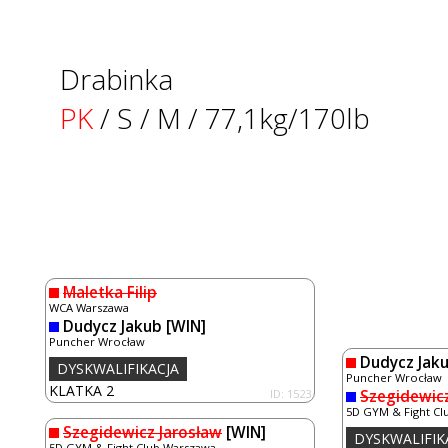
Drabinka
PK
/ S / M / 77,1kg/170lb
Maletka Filip
WCA Warszawa
Dudycz Jakub
[WIN]
Puncher Wrocław
Dudycz Jak
DYSKWALIFIKACJA
Puncher Wrocław
KLATKA 2
ID: 1523
Szegidewicz
5D GYM & Fight Cl
Szegidewicz Jarosław
[WIN]
DYSKWALIFIK
5D GYM & Fight Club Warszawa