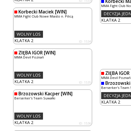
ID: 1533
Korbecki M
MMA Fight Club Now
Korbecki Maciek
[WIN]
DECYZJA JE
MMA Fight Club Nowe Miasto n. Pilicą
KLATKA 2
WOLNY LOS
KLATKA 2
ID: 1534
ZIĘBA IGOR
[WIN]
MMA Devil Poznań
ZIĘBA IGOR
WOLNY LOS
MMA Devil Poznań
KLATKA 2
ID: 1535
Brzozowski
Berserker's Team 
Brzozowski Kacper
[WIN]
DECYZJA JE
Berserker's Team Suwałki
KLATKA 2
WOLNY LOS
KLATKA 2
ID: 1536