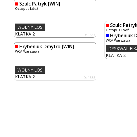
Szulc Patryk
[WIN]
Octopus Łódź
Szulc Patry
WOLNY LOS
Octopus Łódź
KLATKA 2
ID: 1537
Hrybeniuk 
WCA Warszawa
Hrybeniuk Dmytro
[WIN]
DYSKWALIFIK
WCA Warszawa
KLATKA 2
WOLNY LOS
KLATKA 2
ID: 1538