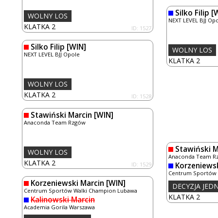
Silko Filip
[W
WOLNY LOS
NEXT LEVEL BJJ Op
KLATKA 2
ID: 1527
Silko Filip
[WIN]
WOLNY LOS
NEXT LEVEL BJJ Opole
KLATKA 2
WOLNY LOS
KLATKA 2
ID: 1528
Stawiński Marcin
[WIN]
Anaconda Team Rzgów
Stawiński M
WOLNY LOS
Anaconda Team R
KLATKA 2
ID: 1529
Korzeniewsk
Centrum Sportów 
Korzeniewski Marcin
[WIN]
DECYZJA JE
Centrum Sportów Walki Champion Lubawa
KLATKA 2
Kalinowski Marcin
Academia Gorila Warszawa