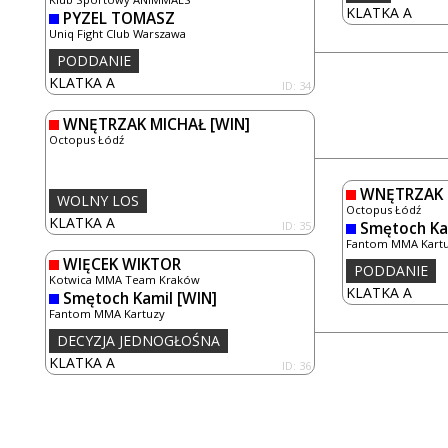
KLATKA A
PYZEL TOMASZ
Uniq Fight Club Warszawa
PODDANIE
KLATKA A
ID: 34
WNĘTRZAK MICHAŁ
[WIN]
Octopus Łódź
WNĘTRZAK 
WOLNY LOS
Octopus Łódź
KLATKA A
ID: 35
Smętoch Ka
Fantom MMA Kart
WIĘCEK WIKTOR
PODDANIE
Kotwica MMA Team Kraków
KLATKA A
Smętoch Kamil
[WIN]
Fantom MMA Kartuzy
DECYZJA JEDNOGŁOŚNA
KLATKA A
ID: 36