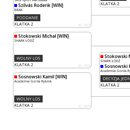
KLATKA 2
Szilvás Roderik
[WIN]
BRAK
PODDANIE
KLATKA 2
ID: 3573
Stokowski Michał
[WIN]
SHARK ŁÓDŹ
Stokowski 
WOLNY LOS
SHARK ŁÓDŹ
KLATKA 2
ID: 3574
Sosnowski 
Academia Gorila R
Sosnowski Kamil
[WIN]
DECYZJA JE
Academia Gorila Rybnik
KLATKA 2
WOLNY LOS
KLATKA 2
ID: 3575