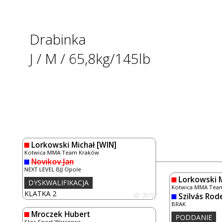
Drabinka
J / M / 65,8kg/145lb
Lorkowski Michał
[WIN]
Kotwica MMA Team Kraków
Novikov Jan
NEXT LEVEL BJJ Opole
Lorkowski M
DYSKWALIFIKACJA
Kotwica MMA Tea
KLATKA 2
ID: 3572
Szilvás Rod
BRAK
Mroczek Hubert
PODDANIE
Skra Sport Warszawa