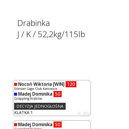
Drabinka
J / K / 52,2kg/115lb
Nocoń Wiktoria
[WIN]
120
Silesian Cage Club Katowice
Madej Dominika
50
Grappling Kraków
DECYZJA JEDNOGŁOŚNA
KLATKA 1
ID: 3822
Madej Dominika
50
Grappling Kraków