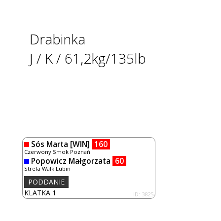
Drabinka
J / K / 61,2kg/135lb
Sós Marta
[WIN]
160
Czerwony Smok Poznań
Popowicz Małgorzata
60
Strefa Walk Lubin
PODDANIE
KLATKA 1
ID: 3825