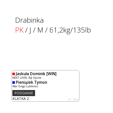
Drabinka
PK
/ J / M / 61,2kg/135lb
Jaskuła Dominik
[WIN]
NEXT LEVEL BJJ Opole
Pieniążek Tymon
War Dogs Lubliniec
PODDANIE
KLATKA 2
ID: 3826