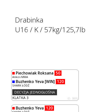
Drabinka
U16 / K / 57kg/125,7lb
Piechowiak Roksana
50
Ankos MMA
Buzhenko Yeva
[WIN]
120
SHARK ŁÓDŹ
DECYZJA JEDNOGŁOŚNA
KLATKA 3
ID: 3895
Buzhenko Yeva
120
SHARK ŁÓDŹ