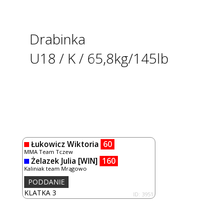
Drabinka
U18 / K / 65,8kg/145lb
Łukowicz Wiktoria
60
MMA Team Tczew
Żelazek Julia
[WIN]
160
Kaliniak team Mrągowo
PODDANIE
KLATKA 3
ID: 3951