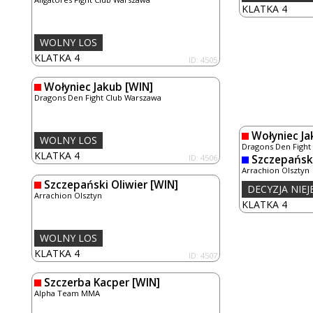
KLATKA 4
WOLNY LOS
KLATKA 4
ID: 4505
Wołyniec Jakub
[WIN]
Dragons Den Fight Club Warszawa
Wołyniec Ja
WOLNY LOS
Dragons Den Fight
KLATKA 4
ID: 4506
Szczepański
Arrachion Olsztyn
Szczepański Oliwier
[WIN]
DECYZJA NIE
Arrachion Olsztyn
KLATKA 4
WOLNY LOS
KLATKA 4
ID: 4507
Szczerba Kacper
[WIN]
Alpha Team MMA