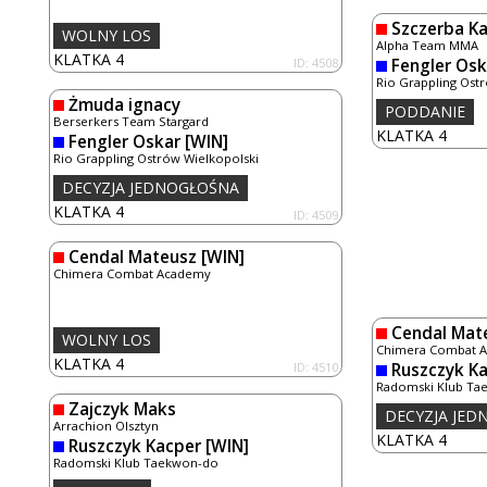
Szczerba K
WOLNY LOS
Alpha Team MMA
KLATKA 4
ID: 4508
Fengler Osk
Rio Grappling Ost
Żmuda ignacy
PODDANIE
Berserkers Team Stargard
KLATKA 4
Fengler Oskar
[WIN]
Rio Grappling Ostrów Wielkopolski
DECYZJA JEDNOGŁOŚNA
KLATKA 4
ID: 4509
Cendal Mateusz
[WIN]
Chimera Combat Academy
Cendal Mat
WOLNY LOS
Chimera Combat 
KLATKA 4
ID: 4510
Ruszczyk K
Radomski Klub Ta
Zajczyk Maks
DECYZJA JE
Arrachion Olsztyn
KLATKA 4
Ruszczyk Kacper
[WIN]
Radomski Klub Taekwon-do