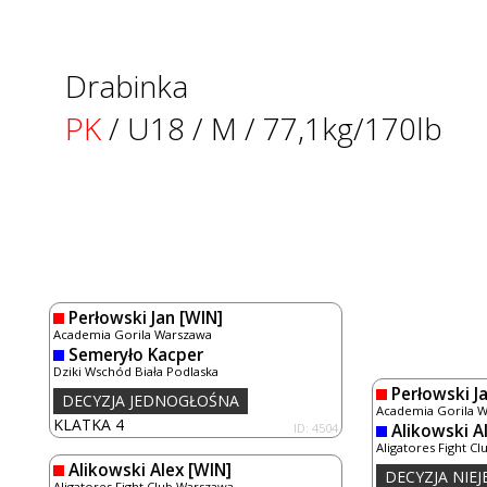
Drabinka
PK
/ U18 / M / 77,1kg/170lb
Perłowski Jan
[WIN]
Academia Gorila Warszawa
Semeryło Kacper
Dziki Wschód Biała Podlaska
Perłowski J
DECYZJA JEDNOGŁOŚNA
Academia Gorila 
KLATKA 4
ID: 4504
Alikowski A
Aligatores Fight C
Alikowski Alex
[WIN]
DECYZJA NIE
Aligatores Fight Club Warszawa