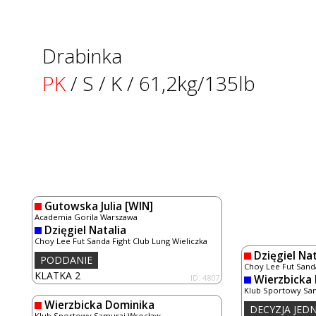
Drabinka
PK
/ S / K / 61,2kg/135lb
Gutowska Julia
[WIN]
Academia Gorila Warszawa
Dzięgiel Natalia
Choy Lee Fut Sanda Fight Club Lung Wieliczka
Dzięgiel Nat
PODDANIE
Choy Lee Fut Sanda
KLATKA 2
ID: 4807
Wierzbicka
Klub Sportowy Sa
Wierzbicka Dominika
DECYZJA JE
Klub Sportowy Samuraj Wrocław