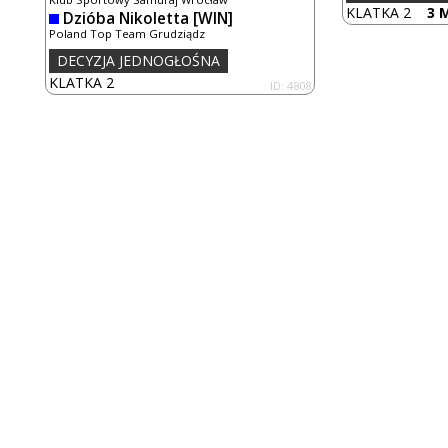
KLATKA 2
3 M
Dzióba Nikoletta
[WIN]
Poland Top Team Grudziądz
DECYZJA JEDNOGŁOŚNA
KLATKA 2
ID: 4808