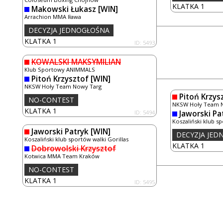
KLATKA 1
Makowski Łukasz
[WIN]
Arrachion MMA Iława
DECYZJA JEDNOGŁOŚNA
KLATKA 1
ID: 5493
KOWALSKI MAKSYMILIAN
Klub Sportowy ANIMMALS
Pitoń Krzysztof
[WIN]
NKSW Hoły Team Nowy Targ
Pitoń Krzys
NO-CONTEST
NKSW Hoły Team 
KLATKA 1
ID: 5494
Jaworski Pa
Koszaliński klub sp
Jaworski Patryk
[WIN]
DECYZJA JE
Koszaliński klub sportów walki Gorillas
KLATKA 1
Dobrowolski Krzysztof
Kotwica MMA Team Kraków
NO-CONTEST
KLATKA 1
ID: 5495