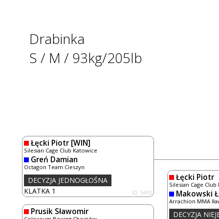
Drabinka
S / M / 93kg/205lb
Łęcki Piotr
[WIN]
Silesian Cage Club Katowice
Greń Damian
Octagon Team Cieszyn
Łęcki Piotr
DECYZJA JEDNOGŁOŚNA
Silesian Cage Club
KLATKA 1
ID: 5492
Makowski Ł
Arrachion MMA Iła
Prusik Sławomir
DECYZJA NIE
Coloseum Boxing Chojnów