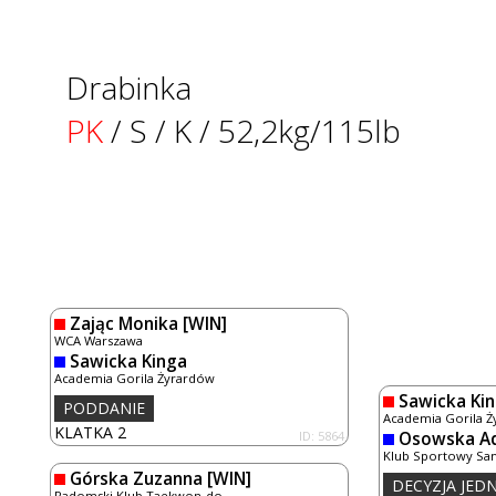
Drabinka
PK
/ S / K / 52,2kg/115lb
Zając Monika
[WIN]
WCA Warszawa
Sawicka Kinga
Academia Gorila Żyrardów
Sawicka Ki
PODDANIE
Academia Gorila 
KLATKA 2
ID: 5864
Osowska Ad
Klub Sportowy Sa
Górska Zuzanna
[WIN]
DECYZJA JE
Radomski Klub Taekwon-do