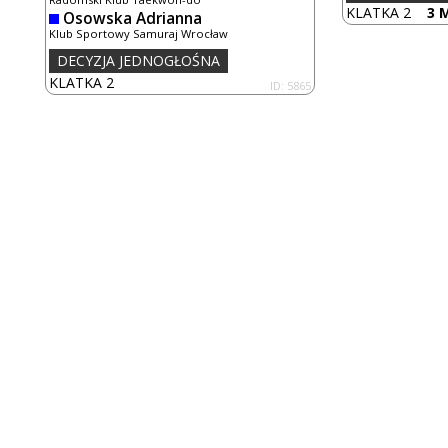
KLATKA 2
3 M
Osowska Adrianna
Klub Sportowy Samuraj Wrocław
DECYZJA JEDNOGŁOŚNA
KLATKA 2
ID: 5865