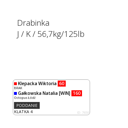
Drabinka
J / K / 56,7kg/125lb
Klepacka Wiktoria
60
BRAK
Gałkowska Natalia
[WIN]
160
Octopus Łódź
PODDANIE
KLATKA 4
ID: 7650