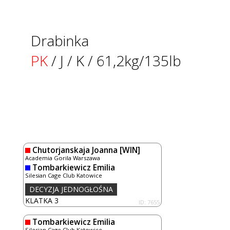
Drabinka
PK
/ J / K / 61,2kg/135lb
Chutorjanskaja Joanna
[WIN]
Academia Gorila Warszawa
Tombarkiewicz Emilia
Silesian Cage Club Katowice
DECYZJA JEDNOGŁOŚNA
KLATKA 3
ID: 7655
Tombarkiewicz Emilia
Silesian Cage Club Katowice