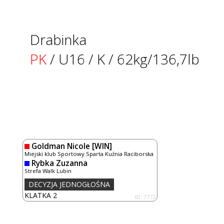
Drabinka
PK
/ U16 / K / 62kg/136,7lb
Goldman Nicole
[WIN]
Miejski klub Sportowy Sparta Kuźnia Raciborska
Rybka Zuzanna
Strefa Walk Lubin
DECYZJA JEDNOGŁOŚNA
KLATKA 2
ID: 7772