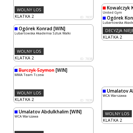
Kowalczyk K
WOLNY LOS
United Gym
KLATKA 2
ID: 7837
Ogórek Kon
Lubartowska Akade
Ogórek Konrad
[WIN]
DECYZJA NIE
Lubartowska Akademia Sztuk Walki
KLATKA 2
WOLNY LOS
KLATKA 2
ID: 7838
Burczyk Szymon
[WIN]
MMA Team Tczew
Umalatov A
WOLNY LOS
WCA Warszawa
KLATKA 2
ID: 7839
Umalatov Abdulkhalim
[WIN]
WOLNY LOS
WCA Warszawa
KLATKA 2