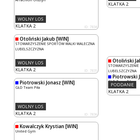
KLATKA 2
WOLNY LOS
KLATKA 2
ID: 7834
Otoliński Jakub
[WIN]
STOWARZYSZENIE SPORTÓW WALKI WALECZNA
LUBELSZCZYZNA
Otoliński J
WOLNY LOS
STOWARZYSZENIE
KLATKA 2
ID: 7835
LUBELSZCZYZNA
Piotrowski 
GŁD Team Piła
Piotrowski Jonasz
[WIN]
PODDANIE
GŁD Team Piła
KLATKA 2
WOLNY LOS
KLATKA 2
ID: 7836
Kowalczyk Krystian
[WIN]
United Gym