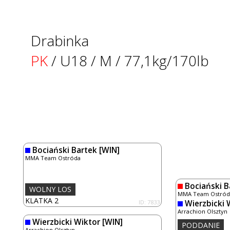
Drabinka
PK
/ U18 / M / 77,1kg/170lb
Bociański Bartek
[WIN]
MMA Team Ostróda
Bociański B
WOLNY LOS
MMA Team Ostród
KLATKA 2
ID: 7833
Wierzbicki 
Arrachion Olsztyn
Wierzbicki Wiktor
[WIN]
PODDANIE
Arrachion Olsztyn