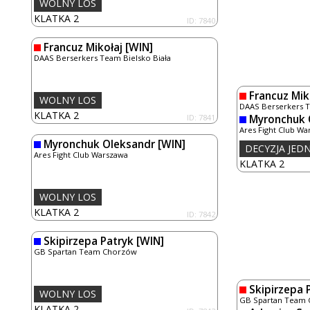
WOLNY LOS
KLATKA 2
ID: 7840
Francuz Mikołaj
[WIN]
DAAS Berserkers Team Bielsko Biała
Francuz Mik
WOLNY LOS
DAAS Berserkers T
KLATKA 2
ID: 7841
Myronchuk 
Ares Fight Club Wa
Myronchuk Oleksandr
[WIN]
DECYZJA JE
Ares Fight Club Warszawa
KLATKA 2
WOLNY LOS
KLATKA 2
ID: 7842
Skipirzepa Patryk
[WIN]
GB Spartan Team Chorzów
Skipirzepa 
WOLNY LOS
GB Spartan Team
KLATKA 2