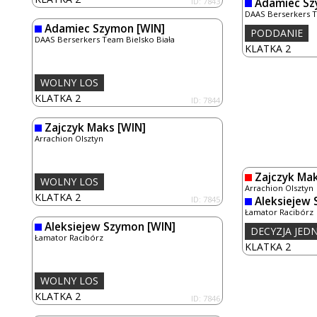
ID: 7843
Adamiec S
DAAS Berserkers T
Adamiec Szymon
[WIN]
PODDANIE
DAAS Berserkers Team Bielsko Biała
KLATKA 2
WOLNY LOS
KLATKA 2
ID: 7844
Zajczyk Maks
[WIN]
Arrachion Olsztyn
Zajczyk Ma
WOLNY LOS
Arrachion Olsztyn
KLATKA 2
ID: 7845
Aleksiejew
Łamator Racibórz
Aleksiejew Szymon
[WIN]
DECYZJA JE
Łamator Racibórz
KLATKA 2
WOLNY LOS
KLATKA 2
ID: 7846