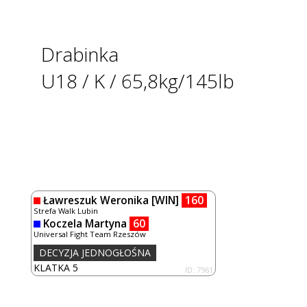
Drabinka
U18 / K / 65,8kg/145lb
Ławreszuk Weronika
[WIN]
160
Strefa Walk Lubin
Koczela Martyna
60
Universal Fight Team Rzeszów
DECYZJA JEDNOGŁOŚNA
KLATKA 5
ID: 7961