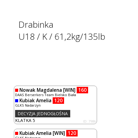
Drabinka
U18 / K / 61,2kg/135lb
Nowak Magdalena
[WIN]
160
DAAS Berserkers Team Bielsko Biała
Kubiak Amelia
120
GLKS Nadarzyn
DECYZJA JEDNOGŁOŚNA
KLATKA 5
ID: 7986
Kubiak Amelia
[WIN]
120
GLKS Nadarzyn