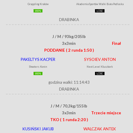
Grappling Kraków
Akademia Sportów Walki Biała Podlaska
WIN
LOSE
DRABINKA
J / M / 93kg/205lb
3x3min
Finał
PODDANIE
( 2 runda 1:50 )
PAKELTYS KACPER
SYSOIEV ANTON
Shooters Konin
Next Level Kluczbork
WIN
LOSE
godzina walki: 11:14:43
DRABINKA
J / M / 70,3kg/155lb
3x3min
Trzecie miejsce
TKO
( 1 runda 2:20 )
KUSIŃSKI JAKUB
WALCZAK ANTEK