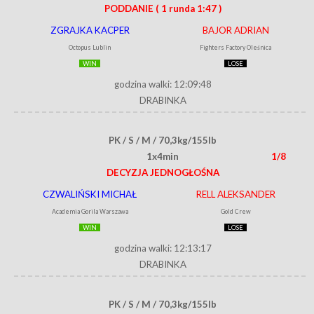
PODDANIE
( 1 runda 1:47 )
ZGRAJKA KACPER
BAJOR ADRIAN
Octopus Lublin
Fighters Factory Oleśnica
WIN
LOSE
godzina walki: 12:09:48
DRABINKA
PK / S / M / 70,3kg/155lb
1x4min
1/8
DECYZJA JEDNOGŁOŚNA
CZWALIŃSKI MICHAŁ
RELL ALEKSANDER
Academia Gorila Warszawa
Gold Crew
WIN
LOSE
godzina walki: 12:13:17
DRABINKA
PK / S / M / 70,3kg/155lb