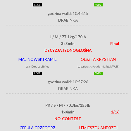
LOSE
WIN
godzina walki: 10:43:15
DRABINKA
J / M / 77,1kg/170lb
3x3min
Finał
DECYZJA JEDNOGŁOŚNA
MALINOWSKI KAMIL
OLSZTA KRYSTIAN
War Dogs Lubliniec
Lubartowska Akademia Sztuk Walki
LOSE
WIN
godzina walki: 10:57:26
DRABINKA
PK / S / M / 70,3kg/155lb
1x4min
1/16
NO-CONTEST
CEBULA GRZEGORZ
LEMIESZEK ANDRZEJ