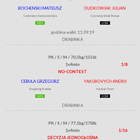
BOCHEŃSKI MATEUSZ
DUDKOWIAK JULIAN
Contender Kamienna Góra
Czerwony Smok Poznań
WIN
LOSE
godzina walki: 11:39:19
DRABINKA
PK / S / M / 70,3kg/155lb
1x4min
1/8
NO-CONTEST
CEBULA GRZEGORZ
YAKUBOVYCH ANDRII
Grappling Kraków
Karakan Team
WIN
LOSE
DRABINKA
PK / S / M / 77,1kg/170lb
1x4min
1/16
DECYZJA JEDNOGŁOŚNA