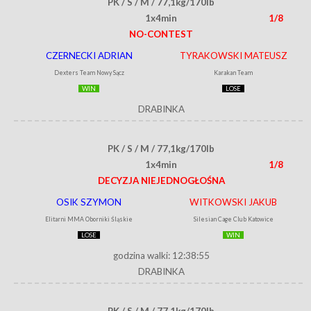
PK / S / M / 77,1kg/170lb
1x4min
1/8
NO-CONTEST
CZERNECKI ADRIAN
TYRAKOWSKI MATEUSZ
Dexters Team Nowy Sącz
Karakan Team
WIN
LOSE
DRABINKA
PK / S / M / 77,1kg/170lb
1x4min
1/8
DECYZJA NIEJEDNOGŁOŚNA
OSIK SZYMON
WITKOWSKI JAKUB
Elitarni MMA Oborniki Śląskie
Silesian Cage Club Katowice
LOSE
WIN
godzina walki: 12:38:55
DRABINKA
PK / S / M / 77,1kg/170lb