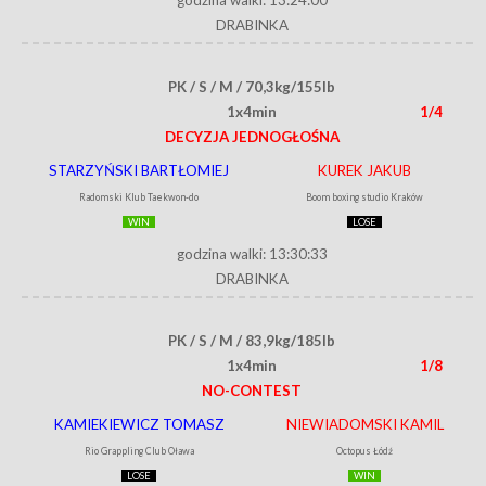
DRABINKA
PK / S / M / 70,3kg/155lb
1x4min
1/4
DECYZJA JEDNOGŁOŚNA
STARZYŃSKI BARTŁOMIEJ
KUREK JAKUB
Radomski Klub Taekwon-do
Boom boxing studio Kraków
WIN
LOSE
godzina walki: 13:30:33
DRABINKA
PK / S / M / 83,9kg/185lb
1x4min
1/8
NO-CONTEST
KAMIEKIEWICZ TOMASZ
NIEWIADOMSKI KAMIL
Rio Grappling Club Oława
Octopus Łódź
LOSE
WIN