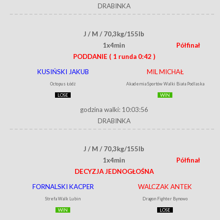
DRABINKA
J / M / 70,3kg/155lb
1x4min
Półfinał
PODDANIE
( 1 runda 0:42 )
KUSIŃSKI JAKUB
MIL MICHAŁ
Octopus Łódź
Akademia Sportów Walki Biała Podlaska
LOSE
WIN
godzina walki: 10:03:56
DRABINKA
J / M / 70,3kg/155lb
1x4min
Półfinał
DECYZJA JEDNOGŁOŚNA
FORNALSKI KACPER
WALCZAK ANTEK
Strefa Walk Lubin
Dragon Fighter Bynowo
WIN
LOSE