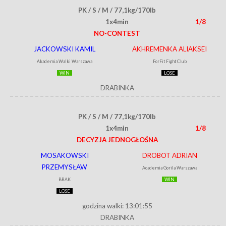
PK / S / M / 77,1kg/170lb
1x4min
1/8
NO-CONTEST
JACKOWSKI KAMIL
AKHREMENKA ALIAKSEI
Akademia Walki Warszawa
ForFit Fight Club
WIN
LOSE
DRABINKA
PK / S / M / 77,1kg/170lb
1x4min
1/8
DECYZJA JEDNOGŁOŚNA
MOSAKOWSKI
DROBOT ADRIAN
PRZEMYSŁAW
Academia Gorila Warszawa
BRAK
WIN
LOSE
godzina walki: 13:01:55
DRABINKA