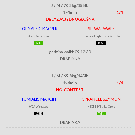
J / M / 70,3kg/155lb
1x4min
1/4
DECYZJA JEDNOGŁOŚNA
FORNALSKI KACPER
SELWA PAWEŁ
Strefa Walk Lubin
Universal Fight Team Rzeszów
WIN
LOSE
godzina walki: 09:12:30
DRABINKA
J / M / 65,8kg/145lb
1x4min
1/4
NO-CONTEST
TUMIALIS MARCIN
SPRANCEL SZYMON
WCA Warszawa
NEXT LEVEL BJJ Opole
LOSE
WIN
DRABINKA