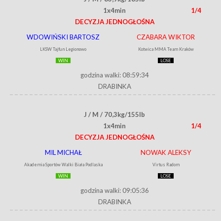
1x4min
1/4
DECYZJA JEDNOGŁOŚNA
WDOWIŃSKI BARTOSZ
CZABARA WIKTOR
LKSW Tajfun Legionowo
Kotwica MMA Team Kraków
WIN
LOSE
godzina walki: 08:59:34
DRABINKA
J / M / 70,3kg/155lb
1x4min
1/4
DECYZJA JEDNOGŁOŚNA
MIL MICHAŁ
NOWAK ALEKSY
Akademia Sportów Walki Biała Podlaska
Virtus Radom
WIN
LOSE
godzina walki: 09:05:36
DRABINKA