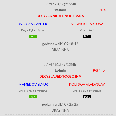
J / M / 70,3kg/155lb
1x4min
1/4
DECYZJA NIEJEDNOGŁOŚNA
WALCZAK ANTEK
NOWICKI BARTOSZ
Dragon Fighter Bynowo
Octopus Łódź
WIN
LOSE
godzina walki: 09:18:42
DRABINKA
J / M / 61,2kg/135lb
1x4min
Półfinał
DECYZJA JEDNOGŁOŚNA
MAMEDOV ELNUR
KOLTSOV VLADYSLAV
Ares Fight Club Warszawa
Ares Fight Club Warszawa
WIN
LOSE
godzina walki: 09:25:25
DRABINKA