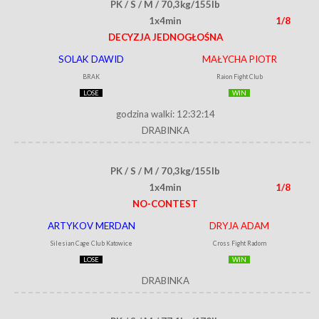
PK / S / M / 70,3kg/155lb
1x4min
1/8
DECYZJA JEDNOGŁOŚNA
SOLAK DAWID
MAŁYCHA PIOTR
BRAK
Raion Fight Club
LOSE
WIN
godzina walki: 12:32:14
DRABINKA
PK / S / M / 70,3kg/155lb
1x4min
1/8
NO-CONTEST
ARTYKOV MERDAN
DRYJA ADAM
Silesian Cage Club Katowice
Cross Fight Radom
LOSE
WIN
DRABINKA