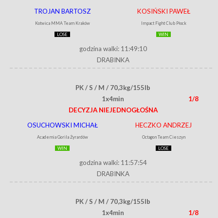
TROJAN BARTOSZ
KOSIŃSKI PAWEŁ
Kotwica MMA Team Kraków
Impact Fight Club Płock
LOSE
WIN
godzina walki: 11:49:10
DRABINKA
PK / S / M / 70,3kg/155lb
1x4min
1/8
DECYZJA NIEJEDNOGŁOŚNA
OSUCHOWSKI MICHAŁ
HECZKO ANDRZEJ
Academia Gorila Żyrardów
Octagon Team Cieszyn
WIN
LOSE
godzina walki: 11:57:54
DRABINKA
PK / S / M / 70,3kg/155lb
1x4min
1/8