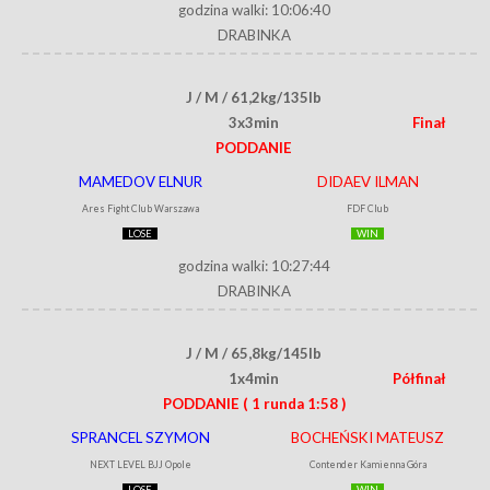
godzina walki: 10:06:40
DRABINKA
J / M / 61,2kg/135lb
3x3min
Finał
PODDANIE
MAMEDOV ELNUR
DIDAEV ILMAN
Ares Fight Club Warszawa
FDF Club
LOSE
WIN
godzina walki: 10:27:44
DRABINKA
J / M / 65,8kg/145lb
1x4min
Półfinał
PODDANIE
( 1 runda 1:58 )
SPRANCEL SZYMON
BOCHEŃSKI MATEUSZ
NEXT LEVEL BJJ Opole
Contender Kamienna Góra
LOSE
WIN