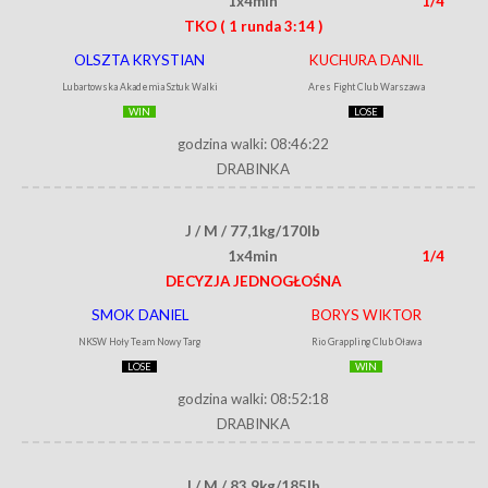
1x4min
1/4
TKO
( 1 runda 3:14 )
OLSZTA KRYSTIAN
KUCHURA DANIL
Lubartowska Akademia Sztuk Walki
Ares Fight Club Warszawa
WIN
LOSE
godzina walki: 08:46:22
DRABINKA
J / M / 77,1kg/170lb
1x4min
1/4
DECYZJA JEDNOGŁOŚNA
SMOK DANIEL
BORYS WIKTOR
NKSW Hoły Team Nowy Targ
Rio Grappling Club Oława
LOSE
WIN
godzina walki: 08:52:18
DRABINKA
J / M / 83,9kg/185lb