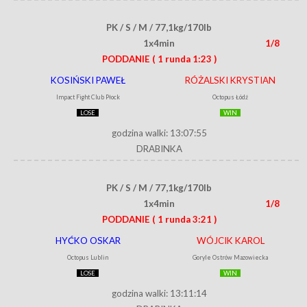
PK / S / M / 77,1kg/170lb
1x4min
1/8
PODDANIE
( 1 runda 1:23 )
KOSIŃSKI PAWEŁ
RÓŻALSKI KRYSTIAN
Impact Fight Club Płock
Octopus Łódź
LOSE
WIN
godzina walki: 13:07:55
DRABINKA
PK / S / M / 77,1kg/170lb
1x4min
1/8
PODDANIE
( 1 runda 3:21 )
HYĆKO OSKAR
WÓJCIK KAROL
Octopus Lublin
Goryle Ostrów Mazowiecka
LOSE
WIN
godzina walki: 13:11:14