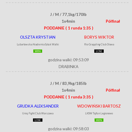
J / M / 77,1kg/170lb
1x4min
Półfinał
PODDANIE
( 1 runda 1:35 )
OLSZTA KRYSTIAN
BORYS WIKTOR
Lubartowska Akademia Sztuk Walki
Rio Grappling Club Oława
WIN
LOSE
godzina walki: 09:53:09
DRABINKA
J / M / 83,9kg/185lb
1x4min
Półfinał
PODDANIE
( 1 runda 3:35 )
GRUDKA ALEKSANDER
WDOWIŃSKI BARTOSZ
Uniq Fight Club Warszawa
LKSW Tajfun Legionowo
LOSE
WIN
godzina walki: 09:58:03