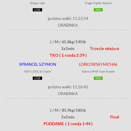
Octopus Łódź
Dragon Fighter Bynowo
LOSE
WIN
godzina walki: 11:22:54
DRABINKA
J / M / 65,8kg/145lb
3x3min
Trzecie miejsce
TKO
( 1 runda 2:39 )
SPRANCEL SZYMON
LORKOWSKI MICHAŁ
NEXT LEVEL BJJ Opole
Kotwica MMA Team Kraków
LOSE
WIN
godzina walki: 11:26:42
DRABINKA
J / M / 83,9kg/185lb
3x3min
Finał
PODDANIE
( 1 runda 1:44 )