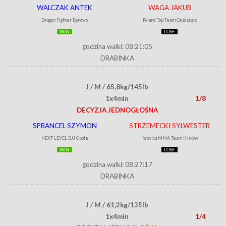
WALCZAK ANTEK
WAGA JAKUB
Dragon Fighter Bynowo
Poland Top Team Grudziądz
WIN
LOSE
godzina walki: 08:21:05
DRABINKA
J / M / 65,8kg/145lb
1x4min
1/8
DECYZJA JEDNOGŁOŚNA
SPRANCEL SZYMON
STRZEMECKI SYLWESTER
NEXT LEVEL BJJ Opole
Kotwica MMA Team Kraków
WIN
LOSE
godzina walki: 08:27:17
DRABINKA
J / M / 61,2kg/135lb
1x4min
1/4