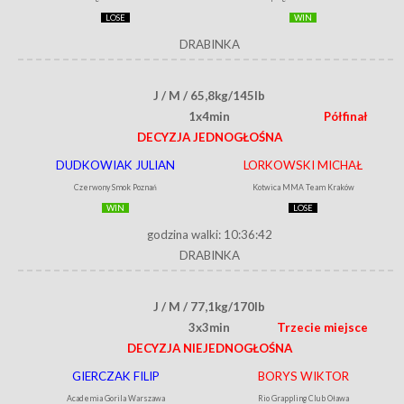
LOSE
WIN
DRABINKA
J / M / 65,8kg/145lb
1x4min
Półfinał
DECYZJA JEDNOGŁOŚNA
DUDKOWIAK JULIAN
LORKOWSKI MICHAŁ
Czerwony Smok Poznań
Kotwica MMA Team Kraków
WIN
LOSE
godzina walki: 10:36:42
DRABINKA
J / M / 77,1kg/170lb
3x3min
Trzecie miejsce
DECYZJA NIEJEDNOGŁOŚNA
GIERCZAK FILIP
BORYS WIKTOR
Academia Gorila Warszawa
Rio Grappling Club Oława