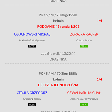
DRABINKA
PK / S / M / 70,3kg/155lb
1x4min
1/4
PODDANIE
( 1 runda 1:20 )
OSUCHOWSKI MICHAŁ
ZGRAJKA KACPER
Academia Gorila Żyrardów
Octopus Lublin
LOSE
WIN
godzina walki: 13:20:44
DRABINKA
PK / S / M / 70,3kg/155lb
1x4min
1/4
DECYZJA JEDNOGŁOŚNA
CEBULA GRZEGORZ
CZWALIŃSKI MICHAŁ
Grappling Kraków
Academia Gorila Warszawa
LOSE
WIN
godzina walki: 13:24:00