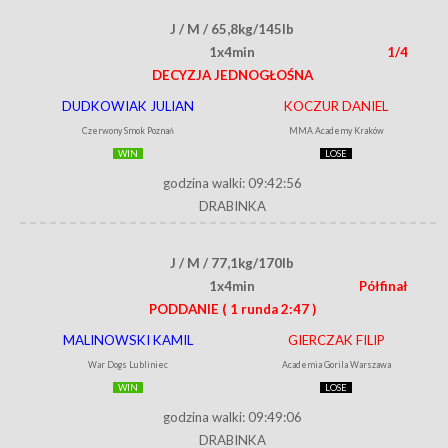
J / M / 65,8kg/145lb
1x4min
1/4
DECYZJA JEDNOGŁOŚNA
DUDKOWIAK JULIAN
KOCZUR DANIEL
Czerwony Smok Poznań
MMA Academy Kraków
WIN
LOSE
godzina walki: 09:42:56
DRABINKA
J / M / 77,1kg/170lb
1x4min
Półfinał
PODDANIE
( 1 runda 2:47 )
MALINOWSKI KAMIL
GIERCZAK FILIP
War Dogs Lubliniec
Academia Gorila Warszawa
WIN
LOSE
godzina walki: 09:49:06
DRABINKA