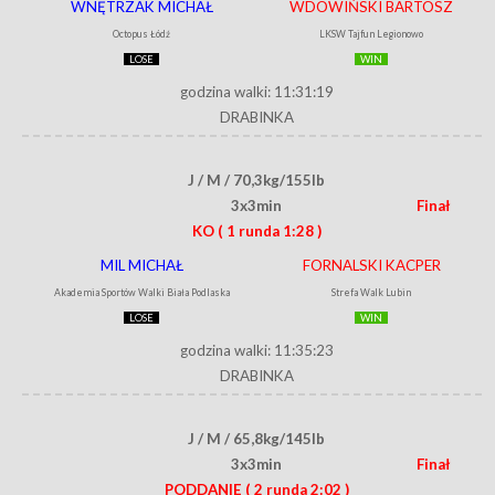
WNĘTRZAK MICHAŁ
WDOWIŃSKI BARTOSZ
Octopus Łódź
LKSW Tajfun Legionowo
LOSE
WIN
godzina walki: 11:31:19
DRABINKA
J / M / 70,3kg/155lb
3x3min
Finał
KO
( 1 runda 1:28 )
MIL MICHAŁ
FORNALSKI KACPER
Akademia Sportów Walki Biała Podlaska
Strefa Walk Lubin
LOSE
WIN
godzina walki: 11:35:23
DRABINKA
J / M / 65,8kg/145lb
3x3min
Finał
PODDANIE
( 2 runda 2:02 )