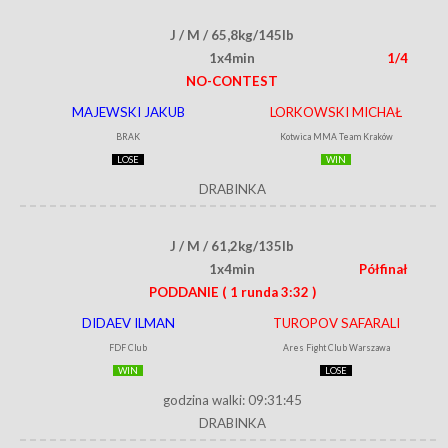
J / M / 65,8kg/145lb
1x4min
1/4
NO-CONTEST
MAJEWSKI JAKUB
LORKOWSKI MICHAŁ
BRAK
Kotwica MMA Team Kraków
LOSE
WIN
DRABINKA
J / M / 61,2kg/135lb
1x4min
Półfinał
PODDANIE
( 1 runda 3:32 )
DIDAEV ILMAN
TUROPOV SAFARALI
FDF Club
Ares Fight Club Warszawa
WIN
LOSE
godzina walki: 09:31:45
DRABINKA