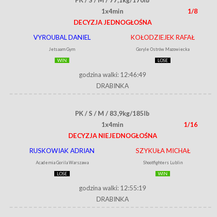
1x4min
1/8
DECYZJA JEDNOGŁOŚNA
VYROUBAL DANIEL
KOŁODZIEJEK RAFAŁ
Jetsaam Gym
Goryle Ostrów Mazowiecka
WIN
LOSE
godzina walki: 12:46:49
DRABINKA
PK / S / M / 83,9kg/185lb
1x4min
1/16
DECYZJA NIEJEDNOGŁOŚNA
RUSKOWIAK ADRIAN
SZYKUŁA MICHAŁ
Academia Gorila Warszawa
Shootfighters Lublin
LOSE
WIN
godzina walki: 12:55:19
DRABINKA