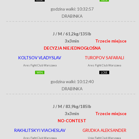
godzina walki: 10:32:57
DRABINKA
J / M / 61,2kg/135lb
3x3min
Trzecie miejsce
DECYZJA NIEJEDNOGŁOŚNA
KOLTSOV VLADYSLAV
TUROPOV SAFARALI
Ares Fight Club Warszawa
Ares Fight Club Warszawa
WIN
LOSE
godzina walki: 10:12:40
DRABINKA
J / M / 83,9kg/185lb
3x3min
Trzecie miejsce
NO-CONTEST
RAKHLITSKYI VIACHESLAV
GRUDKA ALEKSANDER
Ares Fight Club Warszawa
Uniq Fight Club Warszawa