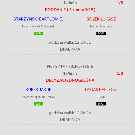
1x4min
1/8
PODDANIE
( 1 runda 3:29 )
STARZYŃSKI BARTŁOMIEJ
BOŻEK ŁUKASZ
Radomski Klub Taekwon-do
Bastion Bełchatów
WIN
LOSE
godzina walki: 12:19:51
DRABINKA
PK / S / M / 70,3kg/155lb
1x4min
1/8
DECYZJA JEDNOGŁOŚNA
KUREK JAKUB
DYGAS BARTOSZ
Boom boxing studio Kraków
BRAK
WIN
LOSE
godzina walki: 12:26:26
DRABINKA