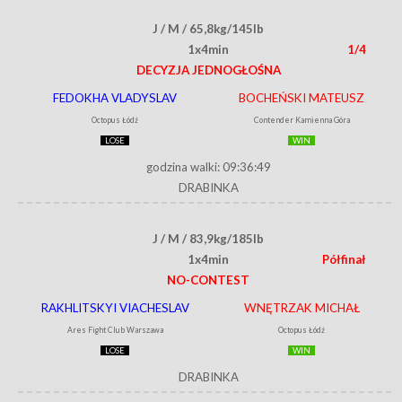
J / M / 65,8kg/145lb
1x4min
1/4
DECYZJA JEDNOGŁOŚNA
FEDOKHA VLADYSLAV
BOCHEŃSKI MATEUSZ
Octopus Łódź
Contender Kamienna Góra
LOSE
WIN
godzina walki: 09:36:49
DRABINKA
J / M / 83,9kg/185lb
1x4min
Półfinał
NO-CONTEST
RAKHLITSKYI VIACHESLAV
WNĘTRZAK MICHAŁ
Ares Fight Club Warszawa
Octopus Łódź
LOSE
WIN
DRABINKA