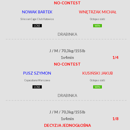
NO-CONTEST
NOWAK BARTEK
WNĘTRZAK MICHAŁ
Silesian Cage Club Katowice
Octopus Łódź
LOSE
WIN
DRABINKA
J / M / 70,3kg/155lb
1x4min
1/4
NO-CONTEST
PUSZ SZYMON
KUSIŃSKI JAKUB
Copacabana Warszawa
Octopus Łódź
LOSE
WIN
DRABINKA
J / M / 70,3kg/155lb
1x4min
1/8
DECYZJA JEDNOGŁOŚNA