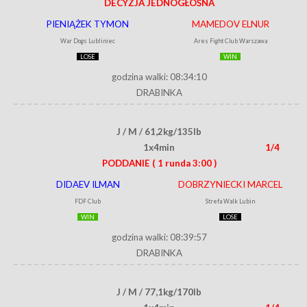
DECYZJA JEDNOGŁOŚNA
PIENIĄŻEK TYMON
MAMEDOV ELNUR
War Dogs Lubliniec
Ares Fight Club Warszawa
LOSE
WIN
godzina walki: 08:34:10
DRABINKA
J / M / 61,2kg/135lb
1x4min
1/4
PODDANIE
( 1 runda 3:00 )
DIDAEV ILMAN
DOBRZYNIECKI MARCEL
FDF Club
Strefa Walk Lubin
WIN
LOSE
godzina walki: 08:39:57
DRABINKA
J / M / 77,1kg/170lb