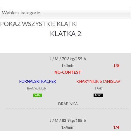
Wybierz kategorię...
POKAŻ WSZYSTKIE KLATKI
KLATKA 2
J / M / 70,3kg/155lb
1x4min
1/8
NO-CONTEST
FORNALSKI KACPER
KHARYNIUK STANISLAV
Strefa Walk Lubin
BRAK
WIN
LOSE
DRABINKA
J / M / 83,9kg/185lb
1x4min
1/4