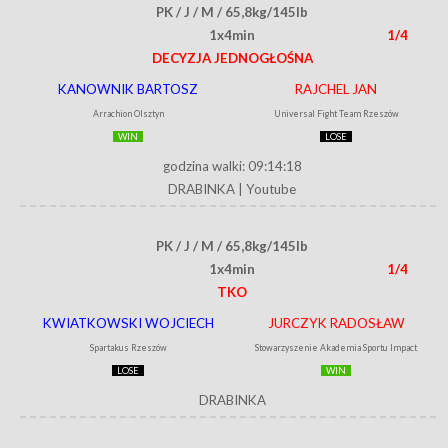
PK / J / M / 65,8kg/145lb
1x4min
1/4
DECYZJA JEDNOGŁOŚNA
KANOWNIK BARTOSZ
RAJCHEL JAN
Arrachion Olsztyn
Universal Fight Team Rzeszów
WIN
LOSE
godzina walki: 09:14:18
DRABINKA
|
Youtube
PK / J / M / 65,8kg/145lb
1x4min
1/4
TKO
KWIATKOWSKI WOJCIECH
JURCZYK RADOSŁAW
Spartakus Rzeszów
Stowarzyszenie Akademia Sportu Impact
LOSE
WIN
DRABINKA