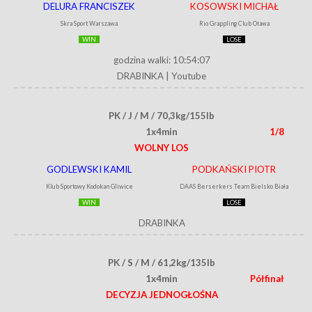
DELURA FRANCISZEK
KOSOWSKI MICHAŁ
Skra Sport Warszawa
Rio Grappling Club Oława
WIN
LOSE
godzina walki: 10:54:07
DRABINKA
|
Youtube
PK / J / M / 70,3kg/155lb
1x4min
1/8
WOLNY LOS
GODLEWSKI KAMIL
PODKAŃSKI PIOTR
Klub Sportowy Kodokan Gliwice
DAAS Berserkers Team Bielsko Biała
WIN
LOSE
DRABINKA
PK / S / M / 61,2kg/135lb
1x4min
Półfinał
DECYZJA JEDNOGŁOŚNA