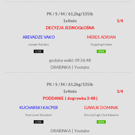
PK / S / M / 61,2kg/135lb
1x4min
1/4
DECYZJA JEDNOGŁOŚNA
AREVADZE VAKO
MERES ADRIAN
Łamator Racibórz
Grappling Kraków
LOSE
WIN
godzina walki: 09:56:48
DRABINKA
|
Youtube
PK / S / M / 61,2kg/135lb
1x4min
1/4
PODDANIE
( dogrywka 3:48 )
KUCHARSKI KACPER
GAWLIK DOMINIK
Next Level Kluczbork
Silesian Cage Club Katowice
LOSE
WIN
DRABINKA
|
Youtube