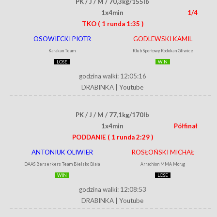
PK / J / M / 70,3kg/155lb
1x4min
1/4
TKO
( 1 runda 1:35 )
OSOWIECKI PIOTR
GODLEWSKI KAMIL
Karakan Team
Klub Sportowy Kodokan Gliwice
LOSE
WIN
godzina walki: 12:05:16
DRABINKA
|
Youtube
PK / J / M / 77,1kg/170lb
1x4min
Półfinał
PODDANIE
( 1 runda 2:29 )
ANTONIUK OLIWIER
ROSŁOŃSKI MICHAŁ
DAAS Berserkers Team Bielsko Biała
Arrachion MMA Morąg
WIN
LOSE
godzina walki: 12:08:53
DRABINKA
|
Youtube