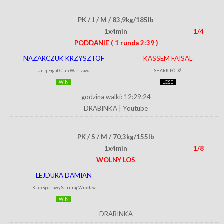
PK / J / M / 83,9kg/185lb
1x4min
1/4
PODDANIE
( 1 runda 2:39 )
NAZARCZUK KRZYSZTOF
KASSEM FAISAL
Uniq Fight Club Warszawa
SHARK ŁÓDŹ
WIN
LOSE
godzina walki: 12:29:24
DRABINKA
|
Youtube
PK / S / M / 70,3kg/155lb
1x4min
1/8
WOLNY LOS
LEJDURA DAMIAN
Klub Sportowy Samuraj Wrocław
WIN
DRABINKA