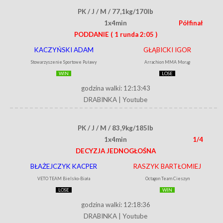
PK / J / M / 77,1kg/170lb
1x4min
Półfinał
PODDANIE
( 1 runda 2:05 )
KACZYŃSKI ADAM
GŁĄBICKI IGOR
Stowarzyszenie Sportowe Puławy
Arrachion MMA Morąg
WIN
LOSE
godzina walki: 12:13:43
DRABINKA
|
Youtube
PK / J / M / 83,9kg/185lb
1x4min
1/4
DECYZJA JEDNOGŁOŚNA
BŁAŻEJCZYK KACPER
RASZYK BARTŁOMIEJ
VETO TEAM Bielsko-Biała
Octagon Team Cieszyn
LOSE
WIN
godzina walki: 12:18:36
DRABINKA
|
Youtube