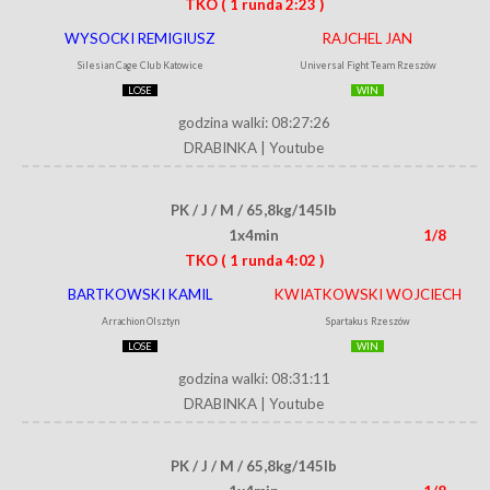
TKO
( 1 runda 2:23 )
WYSOCKI REMIGIUSZ
RAJCHEL JAN
Silesian Cage Club Katowice
Universal Fight Team Rzeszów
LOSE
WIN
godzina walki: 08:27:26
DRABINKA
|
Youtube
PK / J / M / 65,8kg/145lb
1x4min
1/8
TKO
( 1 runda 4:02 )
BARTKOWSKI KAMIL
KWIATKOWSKI WOJCIECH
Arrachion Olsztyn
Spartakus Rzeszów
LOSE
WIN
godzina walki: 08:31:11
DRABINKA
|
Youtube
PK / J / M / 65,8kg/145lb