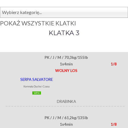
Wybierz kategorię...
POKAŻ WSZYSTKIE KLATKI
KLATKA 3
PK / J / M / 70,3kg/155lb
1x4min
1/8
WOLNY LOS
SERPA SALVATORE
Komnata Ducha i Czasu
WIN
DRABINKA
PK / J / M / 61,2kg/135lb
1x4min
1/8