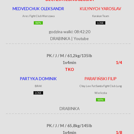
MEDVEDCHUK OLEKSANDR
KULYNYCH YAROSLAV
Ares Fight Club Warszawa
Karakan Team
WIN
LOSE
godzina walki: 08:42:20
DRABINKA
|
Youtube
PK / J / M / 61,2kg/135lb
1x4min
1/4
TKO
PARTYKA DOMINIK
PARAFIŃSKI FILIP
BRAK
Choy Lee Fut Sanda Fight Club Lung
LOSE
Wieliczka
WIN
DRABINKA
PK / J / M / 65,8kg/145lb
1x4min
1/8