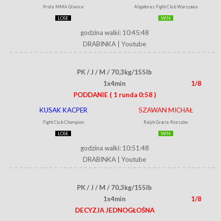
Pride MMA Gliwice
Aligatores Fight Club Warszawa
LOSE
WIN
godzina walki: 10:45:48
DRABINKA
|
Youtube
PK / J / M / 70,3kg/155lb
1x4min
1/8
PODDANIE
( 1 runda 0:58 )
KUSAK KACPER
SZAWAN MICHAŁ
Fight Club Champion
Ralph Gracie Rzeszów
LOSE
WIN
godzina walki: 10:51:48
DRABINKA
|
Youtube
PK / J / M / 70,3kg/155lb
1x4min
1/8
DECYZJA JEDNOGŁOŚNA