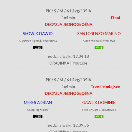
PK / S / M / 61,2kg/135lb
1x4min
Finał
DECYZJA JEDNOGŁOŚNA
SŁOWIK DAWID
SAN LORENZO MARINO
Aligatores Fight Club Warszawa
Akademia Walki Warszawa
LOSE
WIN
godzina walki: 12:34:18
DRABINKA
|
Youtube
PK / S / M / 61,2kg/135lb
1x4min
Trzecie miejsce
DECYZJA JEDNOGŁOŚNA
MERES ADRIAN
GAWLIK DOMINIK
Grappling Kraków
Silesian Cage Club Katowice
LOSE
WIN
godzina walki: 12:39:55
DRABINKA
|
Youtube