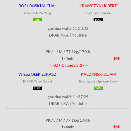
ROSŁOŃSKI MICHAŁ
KRAWCZYK HUBERT
Arrachion MMA Morąg
Fight Club Champion
WIN
LOSE
godzina walki: 11:30:22
DRABINKA
|
Youtube
PK / J / M / 77,1kg/170lb
1x4min
1/4
TKO
( 1 runda 3:17 )
WIESZOŁEK ŁUKASZ
KACZYŃSKI ADAM
TO.MMA Tarnów Opolski
Stowarzyszenie Sportowe Puławy
LOSE
WIN
godzina walki: 11:37:29
DRABINKA
|
Youtube
PK / J / M / 77,1kg/170lb
1x4min
1/4