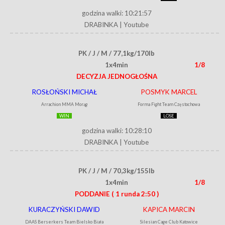
godzina walki: 10:21:57
DRABINKA
|
Youtube
PK / J / M / 77,1kg/170lb
1x4min
1/8
DECYZJA JEDNOGŁOŚNA
ROSŁOŃSKI MICHAŁ
POSMYK MARCEL
Arrachion MMA Morąg
Forma Fight Team Częstochowa
WIN
LOSE
godzina walki: 10:28:10
DRABINKA
|
Youtube
PK / J / M / 70,3kg/155lb
1x4min
1/8
PODDANIE
( 1 runda 2:50 )
KURACZYŃSKI DAWID
KAPICA MARCIN
DAAS Berserkers Team Bielsko Biała
Silesian Cage Club Katowice