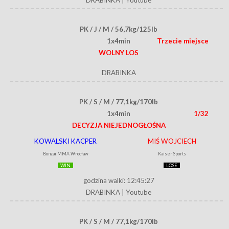
PK / J / M / 56,7kg/125lb
1x4min
Trzecie miejsce
WOLNY LOS
DRABINKA
PK / S / M / 77,1kg/170lb
1x4min
1/32
DECYZJA NIEJEDNOGŁOŚNA
KOWALSKI KACPER
MIŚ WOJCIECH
Bonzai MMA Wrocław
Kaiser Sports
WIN
LOSE
godzina walki: 12:45:27
DRABINKA
|
Youtube
PK / S / M / 77,1kg/170lb