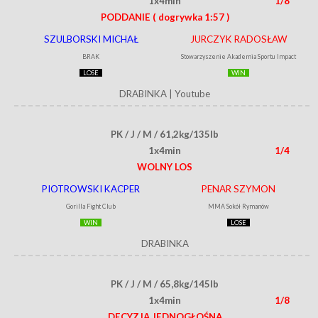
1x4min
1/8
PODDANIE
( dogrywka 1:57 )
SZULBORSKI MICHAŁ
JURCZYK RADOSŁAW
BRAK
Stowarzyszenie Akademia Sportu Impact
LOSE
WIN
DRABINKA
|
Youtube
PK / J / M / 61,2kg/135lb
1x4min
1/4
WOLNY LOS
PIOTROWSKI KACPER
PENAR SZYMON
Gorilla Fight Club
MMA Sokół Rymanów
WIN
LOSE
DRABINKA
PK / J / M / 65,8kg/145lb
1x4min
1/8
DECYZJA JEDNOGŁOŚNA