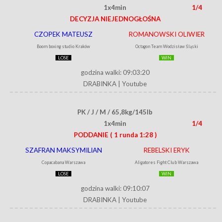
1x4min
1/4
DECYZJA NIEJEDNOGŁOŚNA
CZOPEK MATEUSZ
ROMANOWSKI OLIWIER
Boom boxing studio Kraków
Octagon Team Wodzisław Śląski
LOSE
WIN
godzina walki: 09:03:20
DRABINKA
|
Youtube
PK / J / M / 65,8kg/145lb
1x4min
1/4
PODDANIE
( 1 runda 1:28 )
SZAFRAN MAKSYMILIAN
REBELSKI ERYK
Copacabana Warszawa
Aligatores Fight Club Warszawa
LOSE
WIN
godzina walki: 09:10:07
DRABINKA
|
Youtube