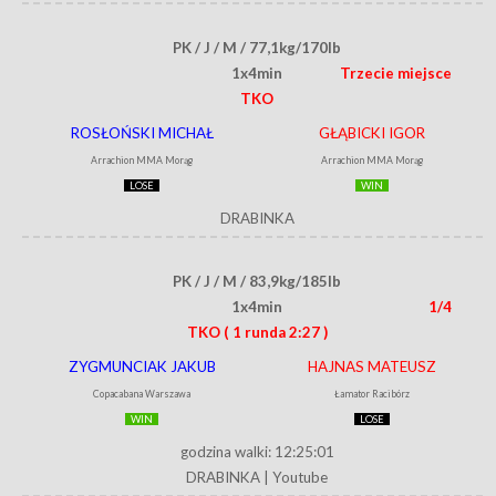
PK / J / M / 77,1kg/170lb
1x4min
Trzecie miejsce
TKO
ROSŁOŃSKI MICHAŁ
GŁĄBICKI IGOR
Arrachion MMA Morąg
Arrachion MMA Morąg
LOSE
WIN
DRABINKA
PK / J / M / 83,9kg/185lb
1x4min
1/4
TKO
( 1 runda 2:27 )
ZYGMUNCIAK JAKUB
HAJNAS MATEUSZ
Copacabana Warszawa
Łamator Racibórz
WIN
LOSE
godzina walki: 12:25:01
DRABINKA
|
Youtube