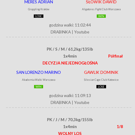
MERES ADRIAN
SŁOWIK DAWID
Grappling Kraków
Aligatores Fight Club Warszawa
LOSE
WIN
godzina walki: 11:02:44
DRABINKA
|
Youtube
PK / S / M / 61,2kg/135lb
1x4min
Półfinał
DECYZJA NIEJEDNOGŁOŚNA
SAN LORENZO MARINO
GAWLIK DOMINIK
Akademia Walki Warszawa
Silesian Cage Club Katowice
WIN
LOSE
godzina walki: 11:09:13
DRABINKA
|
Youtube
PK / J / M / 70,3kg/155lb
1x4min
1/8
WOLNY LOS