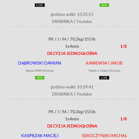
LOSE
WIN
godzina walki: 10:35:15
DRABINKA
|
Youtube
PK / J / M / 70,3kg/155lb
1x4min
1/8
DECYZJA JEDNOGŁOŚNA
DĄBROWSKI DAMIAN
KANIEWSKI JAKUB
Bonzai MMA Wrocław
Fighters Factory Oleśnica
WIN
LOSE
godzina walki: 10:39:41
DRABINKA
|
Youtube
PK / J / M / 70,3kg/155lb
1x4min
1/8
DECYZJA JEDNOGŁOŚNA
KASPRZAK MACIEJ
SEROCZYŃSKI MICHAŁ