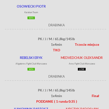
OSOWIECKI PIOTR
Karakan Team
WIN
DRABINKA
PK / J / M / 65,8kg/145lb
1x4min
Trzecie miejsce
TKO
REBELSKI ERYK
MEDVEDCHUK OLEKSANDR
Aligatores Fight Club Warszawa
Ares Fight Club Warszawa
WIN
LOSE
DRABINKA
PK / J / M / 65,8kg/145lb
1x4min
Finał
PODDANIE
( 1 runda 0:35 )
KANOWNIK BARTOSZ
JURCZYK RADOSŁAW