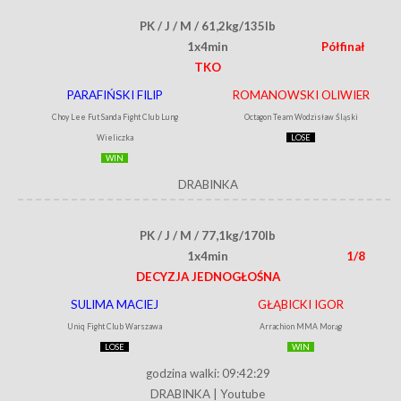
PK / J / M / 61,2kg/135lb
1x4min
Półfinał
TKO
PARAFIŃSKI FILIP
ROMANOWSKI OLIWIER
Choy Lee Fut Sanda Fight Club Lung
Octagon Team Wodzisław Śląski
Wieliczka
LOSE
WIN
DRABINKA
PK / J / M / 77,1kg/170lb
1x4min
1/8
DECYZJA JEDNOGŁOŚNA
SULIMA MACIEJ
GŁĄBICKI IGOR
Uniq Fight Club Warszawa
Arrachion MMA Morąg
LOSE
WIN
godzina walki: 09:42:29
DRABINKA
|
Youtube