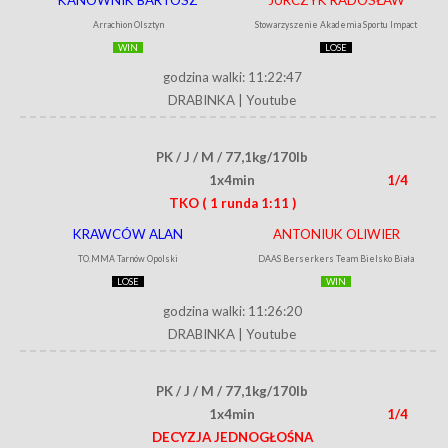
Arrachion Olsztyn
Stowarzyszenie Akademia Sportu Impact
WIN
LOSE
godzina walki: 11:22:47
DRABINKA
|
Youtube
PK / J / M / 77,1kg/170lb
1x4min
1/4
TKO
( 1 runda 1:11 )
KRAWCÓW ALAN
ANTONIUK OLIWIER
TO.MMA Tarnów Opolski
DAAS Berserkers Team Bielsko Biała
LOSE
WIN
godzina walki: 11:26:20
DRABINKA
|
Youtube
PK / J / M / 77,1kg/170lb
1x4min
1/4
DECYZJA JEDNOGŁOŚNA