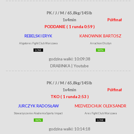
PK / J / M / 65,8kg/145lb
1x4min
Półfinał
PODDANIE
( 1 runda 0:59 )
REBELSKI ERYK
KANOWNIK BARTOSZ
Aligatores Fight Club Warszawa
Arrachion Olsztyn
LOSE
WIN
godzina walki: 10:09:38
DRABINKA
|
Youtube
PK / J / M / 65,8kg/145lb
1x4min
Półfinał
TKO
( 1 runda 2:53 )
JURCZYK RADOSŁAW
MEDVEDCHUK OLEKSANDR
Stowarzyszenie Akademia Sportu Impact
Ares Fight Club Warszawa
WIN
LOSE
godzina walki: 10:14:18