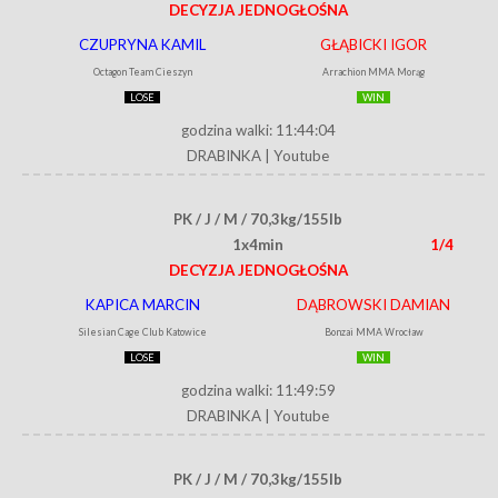
DECYZJA JEDNOGŁOŚNA
CZUPRYNA KAMIL
GŁĄBICKI IGOR
Octagon Team Cieszyn
Arrachion MMA Morąg
LOSE
WIN
godzina walki: 11:44:04
DRABINKA
|
Youtube
PK / J / M / 70,3kg/155lb
1x4min
1/4
DECYZJA JEDNOGŁOŚNA
KAPICA MARCIN
DĄBROWSKI DAMIAN
Silesian Cage Club Katowice
Bonzai MMA Wrocław
LOSE
WIN
godzina walki: 11:49:59
DRABINKA
|
Youtube
PK / J / M / 70,3kg/155lb