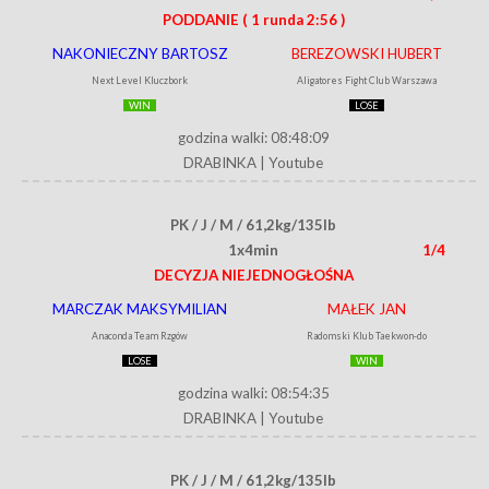
PODDANIE
( 1 runda 2:56 )
NAKONIECZNY BARTOSZ
BEREZOWSKI HUBERT
Next Level Kluczbork
Aligatores Fight Club Warszawa
WIN
LOSE
godzina walki: 08:48:09
DRABINKA
|
Youtube
PK / J / M / 61,2kg/135lb
1x4min
1/4
DECYZJA NIEJEDNOGŁOŚNA
MARCZAK MAKSYMILIAN
MAŁEK JAN
Anaconda Team Rzgów
Radomski Klub Taekwon-do
LOSE
WIN
godzina walki: 08:54:35
DRABINKA
|
Youtube
PK / J / M / 61,2kg/135lb