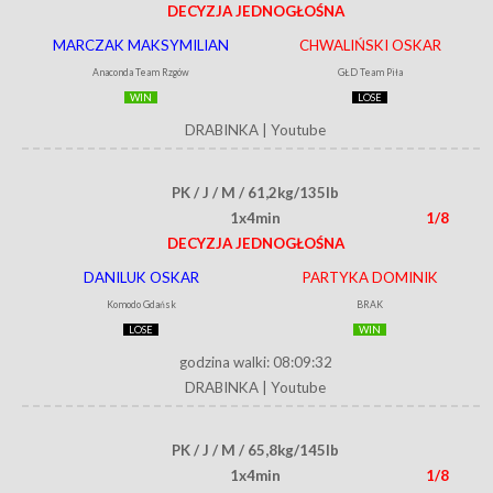
DECYZJA JEDNOGŁOŚNA
MARCZAK MAKSYMILIAN
CHWALIŃSKI OSKAR
Anaconda Team Rzgów
GŁD Team Piła
WIN
LOSE
DRABINKA
|
Youtube
PK / J / M / 61,2kg/135lb
1x4min
1/8
DECYZJA JEDNOGŁOŚNA
DANILUK OSKAR
PARTYKA DOMINIK
Komodo Gdańsk
BRAK
LOSE
WIN
godzina walki: 08:09:32
DRABINKA
|
Youtube
PK / J / M / 65,8kg/145lb
1x4min
1/8