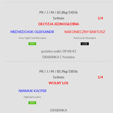
PK / J / M / 65,8kg/145lb
1x4min
1/4
DECYZJA JEDNOGŁOŚNA
MEDVEDCHUK OLEKSANDR
NAKONIECZNY BARTOSZ
Ares Fight Club Warszawa
Next Level Kluczbork
WIN
LOSE
godzina walki: 09:48:42
DRABINKA
|
Youtube
PK / J / M / 83,9kg/185lb
1x4min
1/4
WOLNY LOS
IWANIUK KACPER
Fight Gym Lublin
WIN
DRABINKA