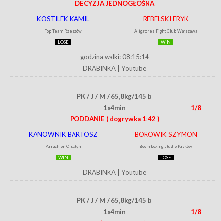
DECYZJA JEDNOGŁOŚNA
KOSTILEK KAMIL
REBELSKI ERYK
Top Team Rzeszów
Aligatores Fight Club Warszawa
LOSE
WIN
godzina walki: 08:15:14
DRABINKA
|
Youtube
PK / J / M / 65,8kg/145lb
1x4min
1/8
PODDANIE
( dogrywka 1:42 )
KANOWNIK BARTOSZ
BOROWIK SZYMON
Arrachion Olsztyn
Boom boxing studio Kraków
WIN
LOSE
DRABINKA
|
Youtube
PK / J / M / 65,8kg/145lb
1x4min
1/8