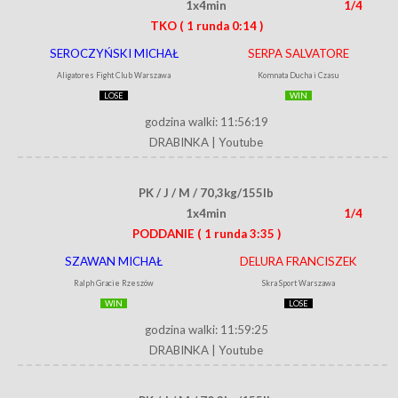
1x4min
1/4
TKO
( 1 runda 0:14 )
SEROCZYŃSKI MICHAŁ
SERPA SALVATORE
Aligatores Fight Club Warszawa
Komnata Ducha i Czasu
LOSE
WIN
godzina walki: 11:56:19
DRABINKA
|
Youtube
PK / J / M / 70,3kg/155lb
1x4min
1/4
PODDANIE
( 1 runda 3:35 )
SZAWAN MICHAŁ
DELURA FRANCISZEK
Ralph Gracie Rzeszów
Skra Sport Warszawa
WIN
LOSE
godzina walki: 11:59:25
DRABINKA
|
Youtube