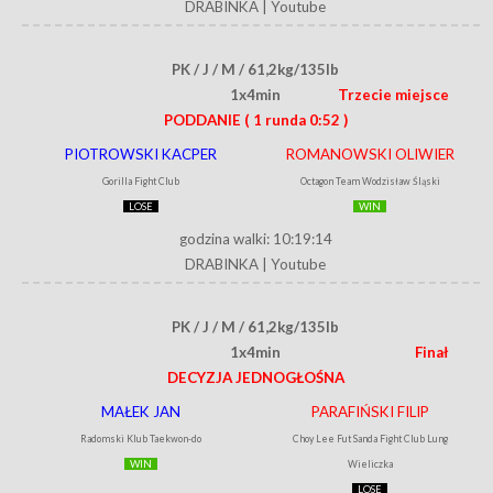
DRABINKA
|
Youtube
PK / J / M / 61,2kg/135lb
1x4min
Trzecie miejsce
PODDANIE
( 1 runda 0:52 )
PIOTROWSKI KACPER
ROMANOWSKI OLIWIER
Gorilla Fight Club
Octagon Team Wodzisław Śląski
LOSE
WIN
godzina walki: 10:19:14
DRABINKA
|
Youtube
PK / J / M / 61,2kg/135lb
1x4min
Finał
DECYZJA JEDNOGŁOŚNA
MAŁEK JAN
PARAFIŃSKI FILIP
Radomski Klub Taekwon-do
Choy Lee Fut Sanda Fight Club Lung
WIN
Wieliczka
LOSE