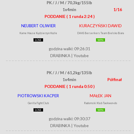
PK / J / M / 70,3kg/155lb
1x4min
1/16
PODDANIE
( 1 runda 2:24 )
NEUBERT OLIWIER
KURACZYŃSKI DAWID
Kame House Kędzierzyn Koźle
DAAS Berserkers Team Bielsko Biała
LOSE
WIN
godzina walki: 09:26:31
DRABINKA
|
Youtube
PK / J / M / 61,2kg/135lb
1x4min
Półfinał
PODDANIE
( 1 runda 0:50 )
PIOTROWSKI KACPER
MAŁEK JAN
Gorilla Fight Club
Radomski Klub Taekwon-do
LOSE
WIN
godzina walki: 09:30:37
DRABINKA
|
Youtube