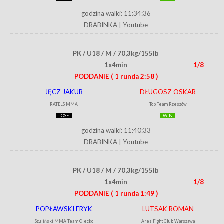
godzina walki: 11:34:36
DRABINKA
|
Youtube
PK / U18 / M / 70,3kg/155lb
1x4min
1/8
PODDANIE
( 1 runda 2:58 )
JĘCZ JAKUB
DŁUGOSZ OSKAR
RATELS MMA
Top Team Rzeszów
LOSE
WIN
godzina walki: 11:40:33
DRABINKA
|
Youtube
PK / U18 / M / 70,3kg/155lb
1x4min
1/8
PODDANIE
( 1 runda 1:49 )
POPŁAWSKI ERYK
LUTSAK ROMAN
Szuliński MMA Team Olecko
Ares Fight Club Warszawa