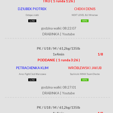
TKO
( 1 runda 1:26 )
DZIUBEK PIOTREK
CHEKH DENIS
Octopus Łódź
NEXT LEVEL BJJ Wrocław
LOSE
WIN
godzina walki: 08:22:07
DRABINKA
|
Youtube
PK / U18 / M / 61,2kg/135lb
1x4min
1/8
PODDANIE
( 1 runda 3:26 )
PETRACHENKA KLIM
WRÓBLEWSKI JAKUB
Ares Fight Club Warszawa
Szuliński MMA Team Olecko
LOSE
WIN
godzina walki: 08:27:01
DRABINKA
|
Youtube
PK / U18 / M / 61,2kg/135lb