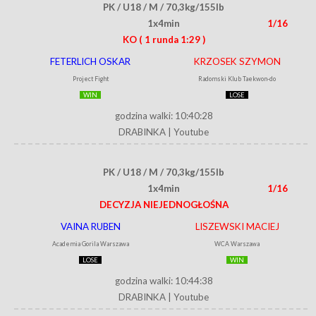
PK / U18 / M / 70,3kg/155lb
1x4min
1/16
KO
( 1 runda 1:29 )
FETERLICH OSKAR
KRZOSEK SZYMON
Project Fight
Radomski Klub Taekwon-do
WIN
LOSE
godzina walki: 10:40:28
DRABINKA
|
Youtube
PK / U18 / M / 70,3kg/155lb
1x4min
1/16
DECYZJA NIEJEDNOGŁOŚNA
VAINA RUBEN
LISZEWSKI MACIEJ
Academia Gorila Warszawa
WCA Warszawa
LOSE
WIN
godzina walki: 10:44:38
DRABINKA
|
Youtube