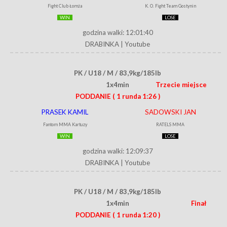
Fight Club Łomża
K. O. Fight Team Gostynin
WIN
LOSE
godzina walki: 12:01:40
DRABINKA
|
Youtube
PK / U18 / M / 83,9kg/185lb
1x4min
Trzecie miejsce
PODDANIE
( 1 runda 1:26 )
PRASEK KAMIL
SADOWSKI JAN
Fantom MMA Kartuzy
RATELS MMA
WIN
LOSE
godzina walki: 12:09:37
DRABINKA
|
Youtube
PK / U18 / M / 83,9kg/185lb
1x4min
Finał
PODDANIE
( 1 runda 1:20 )