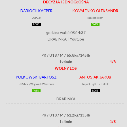
DECYZJA JEDNOGŁOŚNA
DABIOCH KACPER
KOVALENKO OLEKSANDR
LUPO27
Karakan Team
LOSE
WIN
godzina walki: 08:14:37
DRABINKA
|
Youtube
PK / U18 / M / 65,8kg/145lb
1x4min
1/8
WOLNY LOS
POLKOWSKI BARTOSZ
ANTOSIAK JAKUB
UKS Mały Wojownik Warszawa
Impact Fight Club Płock
WIN
LOSE
DRABINKA
PK / U18 / M / 61,2kg/135lb
1x4min
1/8