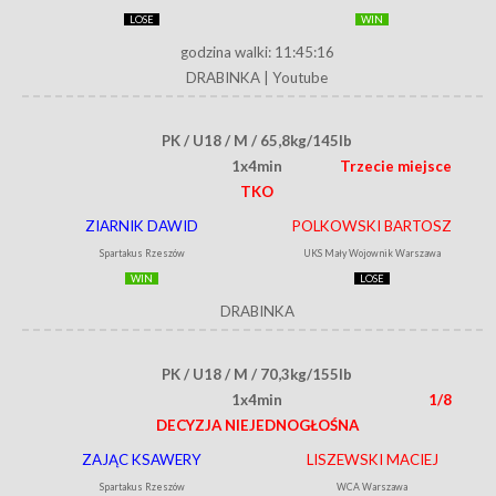
LOSE
WIN
godzina walki: 11:45:16
DRABINKA
|
Youtube
PK / U18 / M / 65,8kg/145lb
1x4min
Trzecie miejsce
TKO
ZIARNIK DAWID
POLKOWSKI BARTOSZ
Spartakus Rzeszów
UKS Mały Wojownik Warszawa
WIN
LOSE
DRABINKA
PK / U18 / M / 70,3kg/155lb
1x4min
1/8
DECYZJA NIEJEDNOGŁOŚNA
ZAJĄC KSAWERY
LISZEWSKI MACIEJ
Spartakus Rzeszów
WCA Warszawa