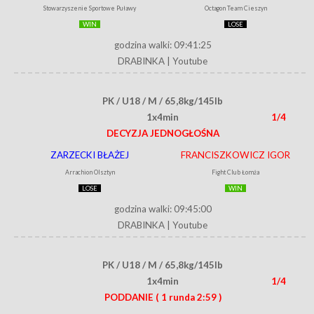
Stowarzyszenie Sportowe Puławy
Octagon Team Cieszyn
WIN
LOSE
godzina walki: 09:41:25
DRABINKA
|
Youtube
PK / U18 / M / 65,8kg/145lb
1x4min
1/4
DECYZJA JEDNOGŁOŚNA
ZARZECKI BŁAŻEJ
FRANCISZKOWICZ IGOR
Arrachion Olsztyn
Fight Club Łomża
LOSE
WIN
godzina walki: 09:45:00
DRABINKA
|
Youtube
PK / U18 / M / 65,8kg/145lb
1x4min
1/4
PODDANIE
( 1 runda 2:59 )