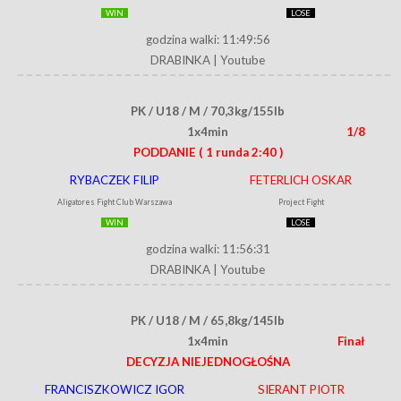
WIN
LOSE
godzina walki: 11:49:56
DRABINKA
|
Youtube
PK / U18 / M / 70,3kg/155lb
1x4min
1/8
PODDANIE
( 1 runda 2:40 )
RYBACZEK FILIP
FETERLICH OSKAR
Aligatores Fight Club Warszawa
Project Fight
WIN
LOSE
godzina walki: 11:56:31
DRABINKA
|
Youtube
PK / U18 / M / 65,8kg/145lb
1x4min
Finał
DECYZJA NIEJEDNOGŁOŚNA
FRANCISZKOWICZ IGOR
SIERANT PIOTR