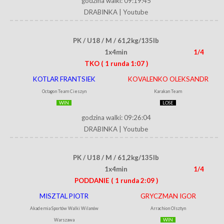
godzina walki: 09:19:45
DRABINKA
|
Youtube
PK / U18 / M / 61,2kg/135lb
1x4min
1/4
TKO
( 1 runda 1:07 )
KOTLAR FRANTSIEK
KOVALENKO OLEKSANDR
Octagon Team Cieszyn
Karakan Team
WIN
LOSE
godzina walki: 09:26:04
DRABINKA
|
Youtube
PK / U18 / M / 61,2kg/135lb
1x4min
1/4
PODDANIE
( 1 runda 2:09 )
MISZTAL PIOTR
GRYCZMAN IGOR
Akademia Sportów Walki Wilanów
Arrachion Olsztyn
Warszawa
WIN