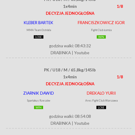
1x4min
1/8
DECYZJA JEDNOGŁOŚNA
KLEBER BARTEK
FRANCISZKOWICZ IGOR
MMA Team Ostróda
Fight Club Łomża
LOSE
WIN
godzina walki: 08:43:32
DRABINKA
|
Youtube
PK / U18 / M / 65,8kg/145lb
1x4min
1/8
DECYZJA JEDNOGŁOŚNA
ZIARNIK DAWID
DREKALO YURII
Spartakus Rzeszów
Ares Fight Club Warszawa
WIN
LOSE
godzina walki: 08:54:08
DRABINKA
|
Youtube