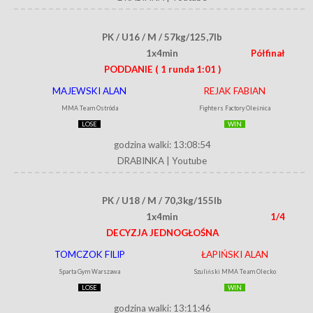
PK / U16 / M / 57kg/125,7lb
1x4min
Półfinał
PODDANIE
( 1 runda 1:01 )
MAJEWSKI ALAN
REJAK FABIAN
MMA Team Ostróda
Fighters Factory Oleśnica
LOSE
WIN
godzina walki: 13:08:54
DRABINKA
|
Youtube
PK / U18 / M / 70,3kg/155lb
1x4min
1/4
DECYZJA JEDNOGŁOŚNA
TOMCZOK FILIP
ŁAPIŃSKI ALAN
Sparta Gym Warszawa
Szuliński MMA Team Olecko
LOSE
WIN
godzina walki: 13:11:46