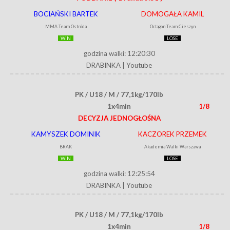
BOCIAŃSKI BARTEK
DOMOGAŁA KAMIL
MMA Team Ostróda
Octagon Team Cieszyn
WIN
LOSE
godzina walki: 12:20:30
DRABINKA
|
Youtube
PK / U18 / M / 77,1kg/170lb
1x4min
1/8
DECYZJA JEDNOGŁOŚNA
KAMYSZEK DOMINIK
KACZOREK PRZEMEK
BRAK
Akademia Walki Warszawa
WIN
LOSE
godzina walki: 12:25:54
DRABINKA
|
Youtube
PK / U18 / M / 77,1kg/170lb
1x4min
1/8