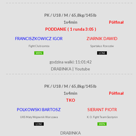
PK / U18 / M / 65,8kg/145lb
1x4min
Półfinał
PODDANIE
( 1 runda 3:05 )
FRANCISZKOWICZ IGOR
ZIARNIK DAWID
Fight Club Łomża
Spartakus Rzeszów
WIN
LOSE
godzina walki: 11:01:42
DRABINKA
|
Youtube
PK / U18 / M / 65,8kg/145lb
1x4min
Półfinał
TKO
POLKOWSKI BARTOSZ
SIERANT PIOTR
UKS Mały Wojownik Warszawa
K. O. Fight Team Gostynin
LOSE
WIN
DRABINKA