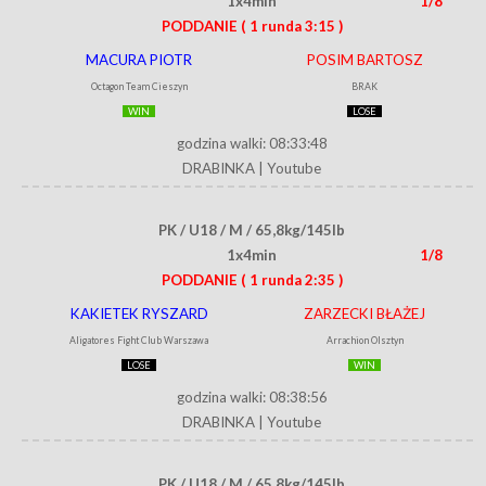
1x4min
1/8
PODDANIE
( 1 runda 3:15 )
MACURA PIOTR
POSIM BARTOSZ
Octagon Team Cieszyn
BRAK
WIN
LOSE
godzina walki: 08:33:48
DRABINKA
|
Youtube
PK / U18 / M / 65,8kg/145lb
1x4min
1/8
PODDANIE
( 1 runda 2:35 )
KAKIETEK RYSZARD
ZARZECKI BŁAŻEJ
Aligatores Fight Club Warszawa
Arrachion Olsztyn
LOSE
WIN
godzina walki: 08:38:56
DRABINKA
|
Youtube
PK / U18 / M / 65,8kg/145lb