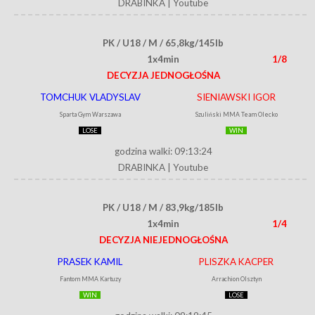
DRABINKA
|
Youtube
PK / U18 / M / 65,8kg/145lb
1x4min
1/8
DECYZJA JEDNOGŁOŚNA
TOMCHUK VLADYSLAV
SIENIAWSKI IGOR
Sparta Gym Warszawa
Szuliński MMA Team Olecko
LOSE
WIN
godzina walki: 09:13:24
DRABINKA
|
Youtube
PK / U18 / M / 83,9kg/185lb
1x4min
1/4
DECYZJA NIEJEDNOGŁOŚNA
PRASEK KAMIL
PLISZKA KACPER
Fantom MMA Kartuzy
Arrachion Olsztyn
WIN
LOSE