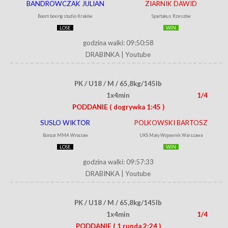
BANDROWCZAK JULIAN
ZIARNIK DAWID
Boom boxing studio Kraków
Spartakus Rzeszów
LOSE
WIN
godzina walki: 09:50:58
DRABINKA
|
Youtube
PK / U18 / M / 65,8kg/145lb
1x4min
1/4
PODDANIE
( dogrywka 1:45 )
SUSLO WIKTOR
POLKOWSKI BARTOSZ
Bonzai MMA Wrocław
UKS Mały Wojownik Warszawa
LOSE
WIN
godzina walki: 09:57:33
DRABINKA
|
Youtube
PK / U18 / M / 65,8kg/145lb
1x4min
1/4
PODDANIE
( 1 runda 2:24 )