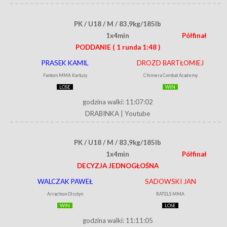
PK / U18 / M / 83,9kg/185lb
1x4min
Półfinał
PODDANIE
( 1 runda 1:48 )
PRASEK KAMIL
DROZD BARTŁOMIEJ
Fantom MMA Kartuzy
Chimera Combat Academy
LOSE
WIN
godzina walki: 11:07:02
DRABINKA
|
Youtube
PK / U18 / M / 83,9kg/185lb
1x4min
Półfinał
DECYZJA JEDNOGŁOŚNA
WALCZAK PAWEŁ
SADOWSKI JAN
Arrachion Olsztyn
RATELS MMA
WIN
LOSE
godzina walki: 11:11:05