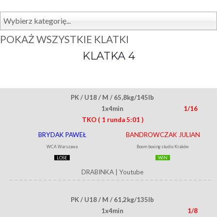
Wybierz kategorię...
POKAŻ WSZYSTKIE KLATKI
KLATKA 4
PK / U18 / M / 65,8kg/145lb
1x4min
1/16
TKO
( 1 runda 5:01 )
BRYDAK PAWEŁ
BANDROWCZAK JULIAN
WCA Warszawa
Boom boxing studio Kraków
LOSE
WIN
DRABINKA
|
Youtube
PK / U18 / M / 61,2kg/135lb
1x4min
1/8