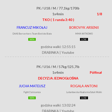
PK / U18 / M / 77,1kg/170lb
1x4min
1/8
TKO
( 1 runda 3:40 )
FRANCUZ MIKOŁAJ
BOROVYK ARSENII
DAAS Berserkers Team Bielsko Biała
MMA WITKOWO
WIN
LOSE
godzina walki: 12:55:15
DRABINKA
|
Youtube
PK / U16 / M / 57kg/125,7lb
1x4min
Półfinał
DECYZJA JEDNOGŁOŚNA
JUCHA MATEUSZ
ROGALA ANTONI
Fight Club Łomża
Lubartowska Akademia Sztuk Walki
WIN
LOSE
godzina walki: 13:02:24
DRABINKA
|
Youtube