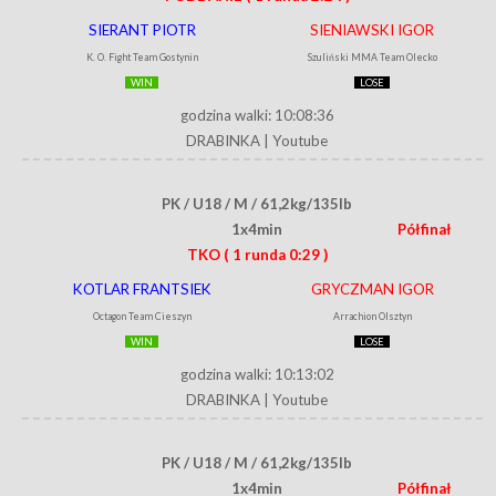
SIERANT PIOTR
SIENIAWSKI IGOR
K. O. Fight Team Gostynin
Szuliński MMA Team Olecko
WIN
LOSE
godzina walki: 10:08:36
DRABINKA
|
Youtube
PK / U18 / M / 61,2kg/135lb
1x4min
Półfinał
TKO
( 1 runda 0:29 )
KOTLAR FRANTSIEK
GRYCZMAN IGOR
Octagon Team Cieszyn
Arrachion Olsztyn
WIN
LOSE
godzina walki: 10:13:02
DRABINKA
|
Youtube
PK / U18 / M / 61,2kg/135lb
1x4min
Półfinał