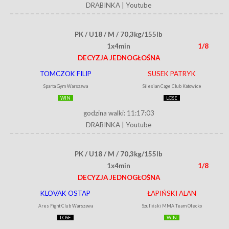
DRABINKA
|
Youtube
PK / U18 / M / 70,3kg/155lb
1x4min
1/8
DECYZJA JEDNOGŁOŚNA
TOMCZOK FILIP
SUSEK PATRYK
Sparta Gym Warszawa
Silesian Cage Club Katowice
WIN
LOSE
godzina walki: 11:17:03
DRABINKA
|
Youtube
PK / U18 / M / 70,3kg/155lb
1x4min
1/8
DECYZJA JEDNOGŁOŚNA
KLOVAK OSTAP
ŁAPIŃSKI ALAN
Ares Fight Club Warszawa
Szuliński MMA Team Olecko
LOSE
WIN