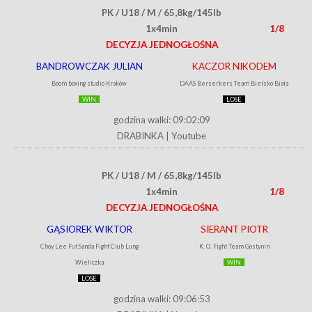
PK / U18 / M / 65,8kg/145lb
1x4min
1/8
DECYZJA JEDNOGŁOŚNA
BANDROWCZAK JULIAN
KACZOR NIKODEM
Boom boxing studio Kraków
DAAS Berserkers Team Bielsko Biała
WIN
LOSE
godzina walki: 09:02:09
DRABINKA
|
Youtube
PK / U18 / M / 65,8kg/145lb
1x4min
1/8
DECYZJA JEDNOGŁOŚNA
GĄSIOREK WIKTOR
SIERANT PIOTR
Choy Lee Fut Sanda Fight Club Lung
K. O. Fight Team Gostynin
Wieliczka
WIN
LOSE
godzina walki: 09:06:53