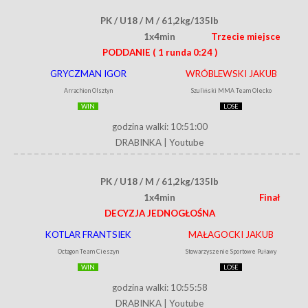
PK / U18 / M / 61,2kg/135lb
1x4min
Trzecie miejsce
PODDANIE
( 1 runda 0:24 )
GRYCZMAN IGOR
WRÓBLEWSKI JAKUB
Arrachion Olsztyn
Szuliński MMA Team Olecko
WIN
LOSE
godzina walki: 10:51:00
DRABINKA
|
Youtube
PK / U18 / M / 61,2kg/135lb
1x4min
Finał
DECYZJA JEDNOGŁOŚNA
KOTLAR FRANTSIEK
MAŁAGOCKI JAKUB
Octagon Team Cieszyn
Stowarzyszenie Sportowe Puławy
WIN
LOSE
godzina walki: 10:55:58
DRABINKA
|
Youtube