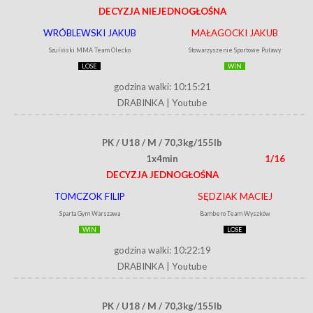
DECYZJA NIEJEDNOGŁOŚNA
WRÓBLEWSKI JAKUB
MAŁAGOCKI JAKUB
Szuliński MMA Team Olecko
Stowarzyszenie Sportowe Puławy
LOSE
WIN
godzina walki: 10:15:21
DRABINKA
|
Youtube
PK / U18 / M / 70,3kg/155lb
1x4min
1/16
DECYZJA JEDNOGŁOŚNA
TOMCZOK FILIP
SĘDZIAK MACIEJ
Sparta Gym Warszawa
Bambero Team Wyszków
WIN
LOSE
godzina walki: 10:22:19
DRABINKA
|
Youtube
PK / U18 / M / 70,3kg/155lb