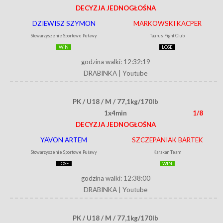
DECYZJA JEDNOGŁOŚNA
DZIEWISZ SZYMON
MARKOWSKI KACPER
Stowarzyszenie Sportowe Puławy
Taurus Fight Club
WIN
LOSE
godzina walki: 12:32:19
DRABINKA
|
Youtube
PK / U18 / M / 77,1kg/170lb
1x4min
1/8
DECYZJA JEDNOGŁOŚNA
YAVON ARTEM
SZCZEPANIAK BARTEK
Stowarzyszenie Sportowe Puławy
Karakan Team
LOSE
WIN
godzina walki: 12:38:00
DRABINKA
|
Youtube
PK / U18 / M / 77,1kg/170lb