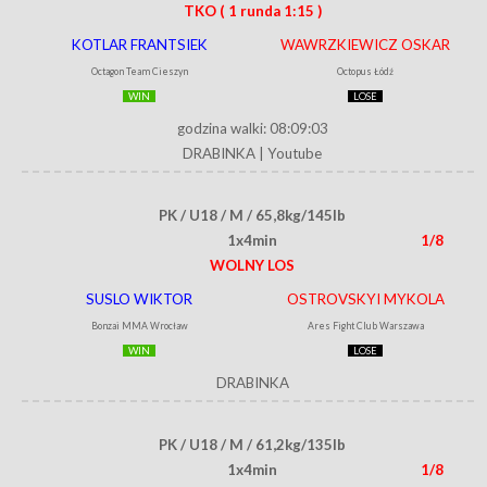
TKO
( 1 runda 1:15 )
KOTLAR FRANTSIEK
WAWRZKIEWICZ OSKAR
Octagon Team Cieszyn
Octopus Łódź
WIN
LOSE
godzina walki: 08:09:03
DRABINKA
|
Youtube
PK / U18 / M / 65,8kg/145lb
1x4min
1/8
WOLNY LOS
SUSLO WIKTOR
OSTROVSKYI MYKOLA
Bonzai MMA Wrocław
Ares Fight Club Warszawa
WIN
LOSE
DRABINKA
PK / U18 / M / 61,2kg/135lb
1x4min
1/8