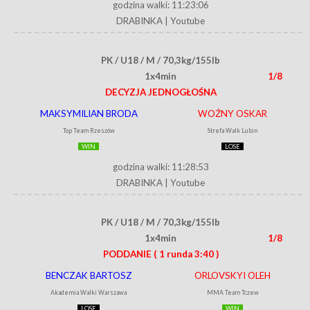
godzina walki: 11:23:06
DRABINKA
|
Youtube
PK / U18 / M / 70,3kg/155lb
1x4min
1/8
DECYZJA JEDNOGŁOŚNA
MAKSYMILIAN BRODA
WOŹNY OSKAR
Top Team Rzeszów
Strefa Walk Lubin
WIN
LOSE
godzina walki: 11:28:53
DRABINKA
|
Youtube
PK / U18 / M / 70,3kg/155lb
1x4min
1/8
PODDANIE
( 1 runda 3:40 )
BENCZAK BARTOSZ
ORLOVSKYI OLEH
Akademia Walki Warszawa
MMA Team Tczew
LOSE
WIN