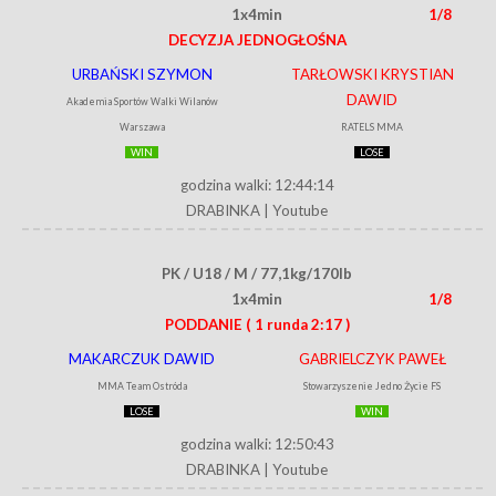
1x4min
1/8
DECYZJA JEDNOGŁOŚNA
URBAŃSKI SZYMON
TARŁOWSKI KRYSTIAN
DAWID
Akademia Sportów Walki Wilanów
Warszawa
RATELS MMA
WIN
LOSE
godzina walki: 12:44:14
DRABINKA
|
Youtube
PK / U18 / M / 77,1kg/170lb
1x4min
1/8
PODDANIE
( 1 runda 2:17 )
MAKARCZUK DAWID
GABRIELCZYK PAWEŁ
MMA Team Ostróda
Stowarzyszenie Jedno Życie FS
LOSE
WIN
godzina walki: 12:50:43
DRABINKA
|
Youtube