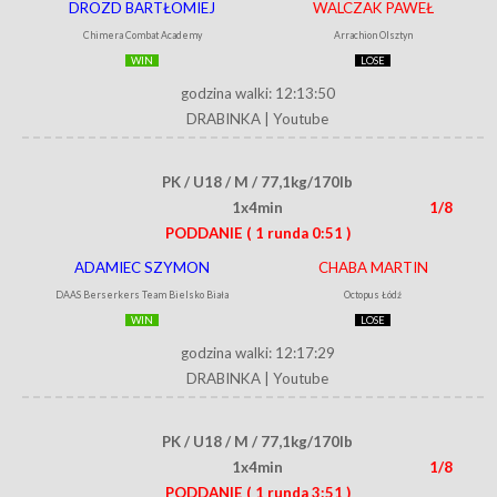
DROZD BARTŁOMIEJ
WALCZAK PAWEŁ
Chimera Combat Academy
Arrachion Olsztyn
WIN
LOSE
godzina walki: 12:13:50
DRABINKA
|
Youtube
PK / U18 / M / 77,1kg/170lb
1x4min
1/8
PODDANIE
( 1 runda 0:51 )
ADAMIEC SZYMON
CHABA MARTIN
DAAS Berserkers Team Bielsko Biała
Octopus Łódź
WIN
LOSE
godzina walki: 12:17:29
DRABINKA
|
Youtube
PK / U18 / M / 77,1kg/170lb
1x4min
1/8
PODDANIE
( 1 runda 3:51 )