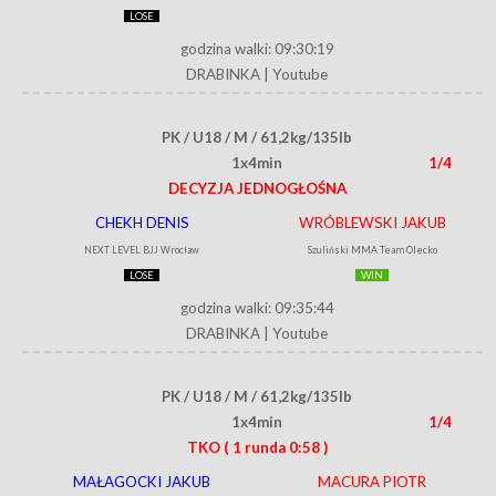
LOSE
godzina walki: 09:30:19
DRABINKA
|
Youtube
PK / U18 / M / 61,2kg/135lb
1x4min
1/4
DECYZJA JEDNOGŁOŚNA
CHEKH DENIS
WRÓBLEWSKI JAKUB
NEXT LEVEL BJJ Wrocław
Szuliński MMA Team Olecko
LOSE
WIN
godzina walki: 09:35:44
DRABINKA
|
Youtube
PK / U18 / M / 61,2kg/135lb
1x4min
1/4
TKO
( 1 runda 0:58 )
MAŁAGOCKI JAKUB
MACURA PIOTR