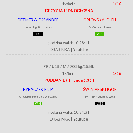
1x4min
1/16
DECYZJA JEDNOGŁOŚNA
DETMER ALEKSANDER
ORLOVSKYI OLEH
Impact Fight Club Płock
MMA Team Tczew
LOSE
WIN
godzina walki: 10:28:11
DRABINKA
|
Youtube
PK / U18 / M / 70,3kg/155lb
1x4min
1/16
PODDANIE
( 1 runda 1:31 )
RYBACZEK FILIP
ŚWINIARSKI IGOR
Aligatores Fight Club Warszawa
PFT MMA Zduńska Wola
WIN
LOSE
godzina walki: 10:34:31
DRABINKA
|
Youtube