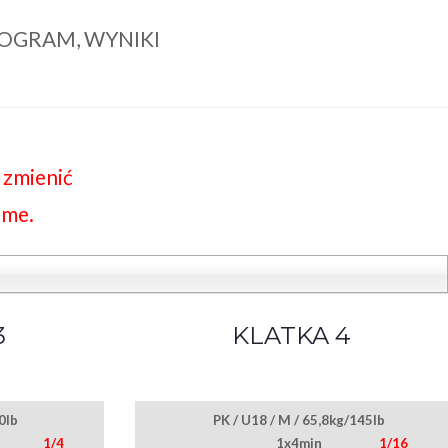
ONOGRAM, WYNIKI
 zmienić
ime.
3
KLATKA 4
0lb
PK / U18 / M / 65,8kg/145lb
1/4
1x4min
1/16