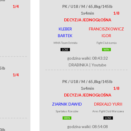
1/4
PK / U18 / M / 65,8kg/145lb
1x4min
1/8
DECYZJA JEDNOGŁOŚNA
KLEBER
FRANCISZKOWICZ
BARTEK
IGOR
MMA Team Ostróda
Fight Club Łomża
LOSE
WIN
godzina walki: 08:43:32
DRABINKA
|
Youtube
5lb
1/4
PK / U18 / M / 65,8kg/145lb
1x4min
1/8
DECYZJA JEDNOGŁOŚNA
ZIARNIK DAWID
DREKALO YURII
Spartakus Rzeszów
Ares Fight Club Warszawa
WIN
LOSE
godzina walki: 08:54:08
0lb