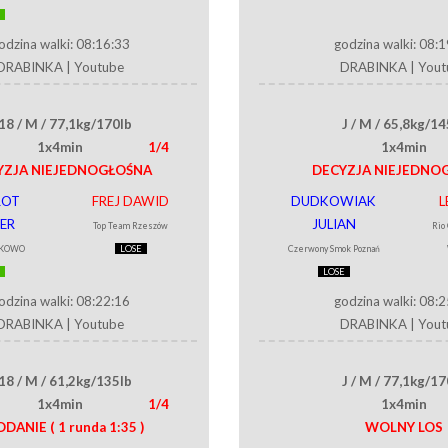
odzina walki: 08:16:33
godzina walki: 08:
DRABINKA
|
Youtube
DRABINKA
|
Yout
18 / M / 77,1kg/170lb
J / M / 65,8kg/14
1x4min
1/4
1x4min
YZJA NIEJEDNOGŁOŚNA
DECYZJA NIEJEDNO
OT
FREJ DAWID
DUDKOWIAK
L
ER
JULIAN
Top Team Rzeszów
Rio
KOWO
LOSE
Czerwony Smok Poznań
LOSE
odzina walki: 08:22:16
godzina walki: 08:
DRABINKA
|
Youtube
DRABINKA
|
Yout
18 / M / 61,2kg/135lb
J / M / 77,1kg/17
1x4min
1/4
1x4min
DDANIE
( 1 runda 1:35 )
WOLNY LOS