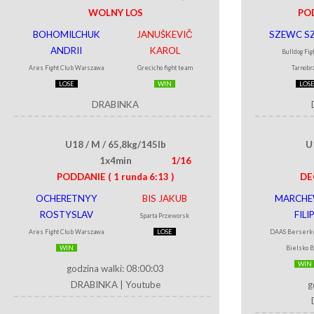
WOLNY LOS
PO
BOHOMILCHUK
JANUŠKEVIČ
SZEWC S
ANDRII
KAROL
Bulldog Fig
Ares Fight Club Warszawa
Grecicho fight team
Tarnobr
LOSE
WIN
LOS
DRABINKA
U18 / M / 65,8kg/145lb
U
1x4min
1/16
PODDANIE
( 1 runda 6:13 )
DE
OCHERETNYY
BIS JAKUB
MARCH
ROSTYSLAV
FILI
Sparta Przeworsk
Ares Fight Club Warszawa
LOSE
DAAS Berserk
WIN
Bielsko B
WIN
godzina walki: 08:00:03
DRABINKA
|
Youtube
g