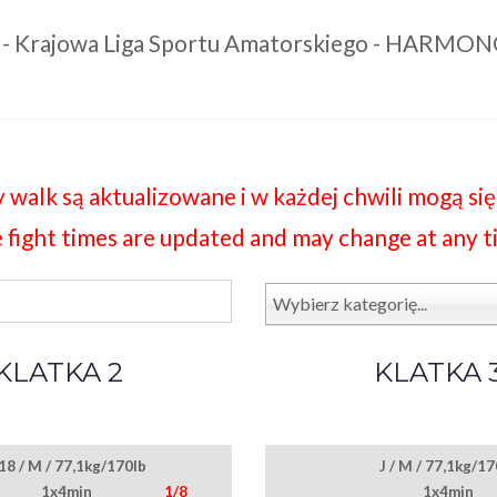
 - Krajowa Liga Sportu Amatorskiego - HARM
 walk są aktualizowane i w każdej chwili mogą się
 fight times are updated and may change at any t
Wybierz kategorię...
KLATKA 2
KLATKA 
18 / M / 77,1kg/170lb
J / M / 77,1kg/17
1x4min
1/8
1x4min