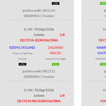
LOSE
WIN
godzina walki: 08:11:26
g
DRABINKA
|
Youtube
S / M / 70,3kg/155lb
U
1x4min
1/8
DECYZJA JEDNOGŁOŚNA
DEC
RZEPKO ROLAND
ZALEWSKI
NAWR
MACIEJ
KACP
Universal Fight Team
Rzeszów
Anaconda Team Rzgów
MMA WIT
LOSE
WIN
WIN
godzina walki: 08:17:11
g
DRABINKA
|
Youtube
S / M / 70,3kg/155lb
U
1x4min
1/8
DECYZJA NIEJEDNOGŁOŚNA
PO