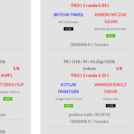
TKO
( 1 runda 5:01 )
BRYDAK PAWEŁ
BANDROWCZAK
JULIAN
WCA Warszawa
LOSE
Boom boxing studio Kraków
WIN
DRABINKA
|
Youtube
5lb
PK / U18 / M / 61,2kg/135lb
1/8
1x4min
1/8
 4:09 )
TKO
( 1 runda 1:15 )
ZTERDA FILIP
KOTLAR
WAWRZKIEWICZ
FRANTSIEK
OSKAR
ootboxer Mosina
WIN
Octagon Team Cieszyn
Octopus Łódź
WIN
LOSE
ube
godzina walki: 08:09:03
DRABINKA
|
Youtube
5lb