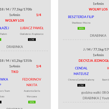
1x4min
18 / M / 77,1kg/170lb
WOLNY LOS
1x4min
1/4
BESZTERDA FILIP
WOLNY LOS
Shootboxer Mosina
ŁAŻEJ
LUBACZ PAWEŁ
WIN
t Radom
Gladiatores Krapkowice
DRABINKA
LOSE
DRABINKA
J / M / 77,1kg/17
1x4min
18 / M / 61,2kg/135lb
DECYZJA JEDNOG
1x4min
1/4
CENDAL
K
TKO
MATEUSZ
EWKA
FEDORINOV
Chimera Combat Academy
Boom b
P
NIKITA
LOSE
ers Team
Academia Gorila
godzina walki: 08:
Biała
Warszawa
DRABINKA
|
Yout
E
WIN