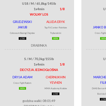
U18 / M / 65,8kg/145lb
1x4min
1/8
U
WOLNY LOS
GRUDZIŃSKI
ALUDA ERYK
JAKUB
JANKO B
Top Fit Center Piotrków
Coloseum Boxing Chojnów
Trybunalski
Cross Figh
LOSE
WIN
WIN
DRABINKA
S / M / 70,3kg/155lb
U
1x4min
1/8
DECYZJA JEDNOGŁOŚNA
DRYJA ADAM
CHERNUKHIN
MARCH
YEVHEN
FILI
Cross Fight Radom
WIN
MMA Academy Kraków
DAAS Berserk
LOSE
Bielsko 
LOS
godzina walki: 08:01:49