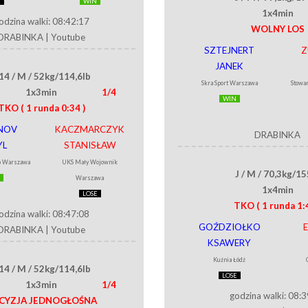
E
WIN
1x4min
odzina walki: 08:42:17
WOLNY LOS
DRABINKA
|
Youtube
SZTEJNERT
Z
JANEK
14 / M / 52kg/114,6lb
Skra Sport Warszawa
Stowa
1x3min
1/4
WIN
TKO
( 1 runda 0:34 )
NOV
KACZMARCZYK
DRABINKA
YL
STANISŁAW
b Warszawa
UKS Mały Wojownik
J / M / 70,3kg/15
Warszawa
1x4min
LOSE
TKO
( 1 runda 1:
odzina walki: 08:47:08
GOŹDZIOŁKO
DRABINKA
|
Youtube
KSAWERY
Kuźnia Łódź
14 / M / 52kg/114,6lb
LOSE
1x3min
1/4
godzina walki: 08:
CYZJA JEDNOGŁOŚNA