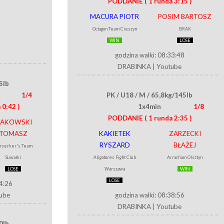
PODDANIE
( 1 runda 3:15 )
MACURA PIOTR
POSIM BARTOSZ
Octagon Team Cieszyn
BRAK
WIN
LOSE
godzina walki: 08:33:48
DRABINKA
|
Youtube
5lb
1/4
PK / U18 / M / 65,8kg/145lb
 0:42 )
1x4min
1/8
PODDANIE
( 1 runda 2:35 )
AKOWSKI
TOMASZ
KAKIETEK
ZARZECKI
RYSZARD
BŁAŻEJ
rserker's Team
Suwałki
Aligatores Fight Club
Arrachion Olsztyn
LOSE
Warszawa
WIN
LOSE
34:26
ube
godzina walki: 08:38:56
DRABINKA
|
Youtube
0lb