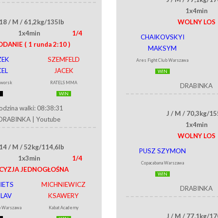
1x4min
18 / M / 61,2kg/135lb
WOLNY LOS
1x4min
1/4
CHAIKOVSKYI
DDANIE
( 1 runda 2:10 )
MAKSYM
ZEK
SZEMFELD
Ares Fight Club Warszawa
EL
JACEK
WIN
eworsk
RATELS MMA
DRABINKA
E
WIN
odzina walki: 08:38:31
J / M / 70,3kg/15
DRABINKA
|
Youtube
1x4min
WOLNY LOS
14 / M / 52kg/114,6lb
PUSZ SZYMON
1x3min
1/4
Copacabana Warszawa
CYZJA JEDNOGŁOŚNA
WIN
IETS
MICHNIEWICZ
DRABINKA
LAV
KSAWERY
b Warszawa
Kabat Academy
J / M / 77,1kg/17