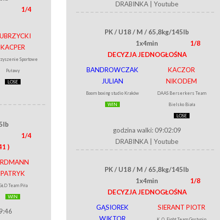
DRABINKA
|
Youtube
1/4
PK / U18 / M / 65,8kg/145lb
UBRZYCKI
1x4min
1/8
KACPER
DECYZJA JEDNOGŁOŚNA
rzyszenie Sportowe
BANDROWCZAK
KACZOR
Puławy
JULIAN
NIKODEM
LOSE
Boom boxing studio Kraków
DAAS Berserkers Team
WIN
Bielsko Biała
LOSE
5lb
godzina walki: 09:02:09
1/4
DRABINKA
|
Youtube
41 )
ERDMANN
PK / U18 / M / 65,8kg/145lb
PATRYK
1x4min
1/8
GŁD Team Piła
DECYZJA JEDNOGŁOŚNA
WIN
GĄSIOREK
SIERANT PIOTR
39:46
WIKTOR
K. O. Fight Team Gostynin