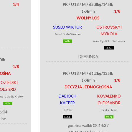
1/4
PK / U18 / M / 65,8kg/145lb
1x4min
1/8
WOLNY LOS
SUSLO WIKTOR
OSTROVSKYI
MYKOLA
Bonzai MMA Wrocław
WIN
Ares Fight Club Warszawa
LOSE
DRABINKA
0lb
1/8
ŁOŚNA
PK / U18 / M / 61,2kg/135lb
1x4min
1/8
OZIELSKI
DECYZJA JEDNOGŁOŚNA
OLGIERD
DABIOCH
KOVALENKO
oxing studio Kraków
KACPER
OLEKSANDR
WIN
LUPO27
Karakan Team
06:04
LOSE
WIN
ube
godzina walki: 08:14:37