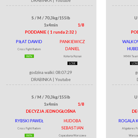
DRABINKA
|
Youtube
S / M / 70,3kg/155lb
U
1x4min
1/8
PODDANIE
( 1 runda 2:32 )
PO
PIŁAT DAWID
PANKIEWICZ
WALKO
DANIEL
HUBE
Cross Fight Radom
WIN
Kohorta Poznań
MMA Team
LOSE
LOS
godzina walki: 08:07:29
g
DRABINKA
|
Youtube
S / M / 70,3kg/155lb
U
1x4min
1/8
DECYZJA JEDNOGŁOŚNA
DE
RYBSKI PAWEŁ
HUDOBA
ROGALA 
SEBASTIAN
Cross Fight Radom
Aligatores F
WIN
Copacabana Warszawa
Warsz