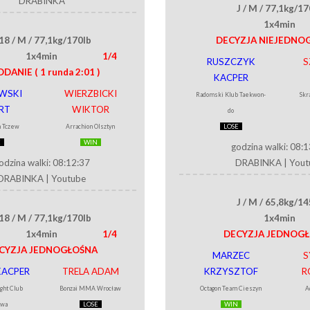
DRABINKA
J / M / 77,1kg/17
1x4min
18 / M / 77,1kg/170lb
DECYZJA NIEJEDNO
1x4min
1/4
RUSZCZYK
S
DDANIE
( 1 runda 2:01 )
KACPER
WSKI
WIERZBICKI
Radomski Klub Taekwon-
Skr
RT
WIKTOR
do
 Tczew
Arrachion Olsztyn
LOSE
E
WIN
godzina walki: 08:
odzina walki: 08:12:37
DRABINKA
|
Yout
DRABINKA
|
Youtube
J / M / 65,8kg/14
18 / M / 77,1kg/170lb
1x4min
1x4min
1/4
DECYZJA JEDNOG
CYZJA JEDNOGŁOŚNA
MARZEC
S
KACPER
TRELA ADAM
KRZYSZTOF
R
ight Club
Bonzai MMA Wrocław
Octagon Team Cieszyn
A
awa
LOSE
WIN