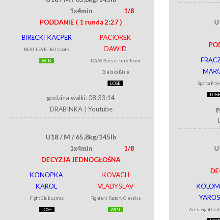
1x4min
1/8
PODDANIE
( 1 runda 2:27 )
U
BIRECKI KACPER
PACIOREK
PO
DAWID
NEXT LEVEL BJJ Opole
FRĄC
WIN
DAAS Berserkers Team
MARC
Bielsko Biała
LOSE
Sparta Prz
LOS
godzina walki: 08:33:14
DRABINKA
|
Youtube
g
U18 / M / 65,8kg/145lb
1x4min
1/8
U
DECYZJA JEDNOGŁOŚNA
DE
KONOPKA
KOVACH
KAROL
VLADYSLAV
KOLOM
YAROS
Fight Club Łomża
Fighters Factory Oleśnica
LOSE
WIN
Ares Fight Clu