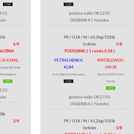
LOSE
LOSE
19:15
godzina walki: 08:22:07
ube
DRABINKA
|
Youtube
5lb
PK / U18 / M / 61,2kg/135lb
1/4
1x4min
1/8
GŁOŚNA
PODDANIE
( 1 runda 3:26 )
EJA KAMIL
PETRACHENKA
WRÓBLEWSKI
KLIM
JAKUB
 Grappling Ostrów
Wielkopolski
Ares Fight Club Warszawa
Szuliński MMA Team
WIN
LOSE
Olecko
WIN
25:52
ube
godzina walki: 08:27:01
DRABINKA
|
Youtube
0lb
1/4
PK / U18 / M / 61,2kg/135lb
1x4min
1/8