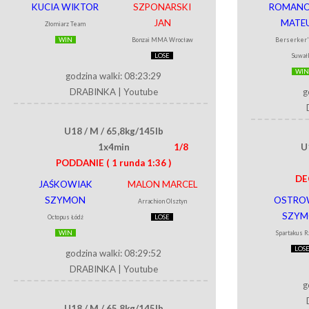
KUCIA WIKTOR
SZPONARSKI
ROMANO
JAN
MATE
Złomiarz Team
WIN
Bonzai MMA Wrocław
Berserker'
LOSE
Suwał
WIN
godzina walki: 08:23:29
DRABINKA
|
Youtube
g
U18 / M / 65,8kg/145lb
1x4min
1/8
U
PODDANIE
( 1 runda 1:36 )
DE
JAŚKOWIAK
MALON MARCEL
SZYMON
OSTRO
Arrachion Olsztyn
SZYM
Octopus Łódź
LOSE
WIN
Spartakus 
LOS
godzina walki: 08:29:52
DRABINKA
|
Youtube
g
U18 / M / 65,8kg/145lb