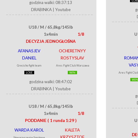
LOS
godzina walki: 08:37:13
DRABINKA
|
Youtube
g
U18 / M / 65,8kg/145lb
1x4min
1/8
U
DECYZJA JEDNOGŁOŚNA
AFANASJEV
OCHERETNYY
DANIEL
ROSTYSLAV
ROMA
VAS
Grecicho fight team
Ares Fight Club Warszawa
LOSE
WIN
Ares Fight Clu
WIN
godzina walki: 08:47:02
DRABINKA
|
Youtube
g
U18 / M / 65,8kg/145lb
1x4min
1/8
PODDANIE
( 1 runda 1:29 )
U
WARDA KAROL
KALETA
DE
KRZYSZTOF
Stowarzyszenie Sportowe