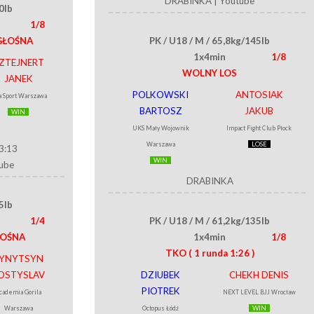
DRABINKA
|
Youtube
0lb
1/8
GŁOŚNA
PK / U18 / M / 65,8kg/145lb
1x4min
1/8
ZTEJNERT
WOLNY LOS
JANEK
POLKOWSKI
ANTOSIAK
a Sport Warszawa
BARTOSZ
JAKUB
WIN
UKS Mały Wojownik
Impact Fight Club Płock
Warszawa
LOSE
13:13
WIN
ube
DRABINKA
5lb
1/4
PK / U18 / M / 61,2kg/135lb
ŁOŚNA
1x4min
1/8
TKO
( 1 runda 1:26 )
YNYTSYN
OSTYSLAV
DZIUBEK
CHEKH DENIS
PIOTREK
cademia Gorila
NEXT LEVEL BJJ Wrocław
Warszawa
Octopus Łódź
WIN