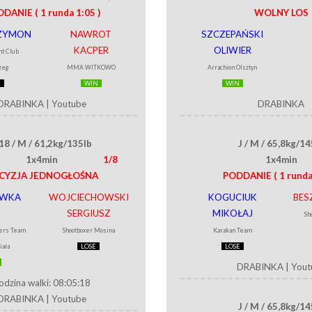
DDANIE
( 1 runda 1:05 )
WOLNY LOS
ZYMON
NAWROT
SZCZEPAŃSKI
KACPER
OLIWIER
ht Club
zeg
MMA WITKOWO
Arrachion Olsztyn
E
WIN
WIN
DRABINKA
|
Youtube
DRABINKA
18 / M / 61,2kg/135lb
J / M / 65,8kg/14
1x4min
1/8
1x4min
CYZJA JEDNOGŁOŚNA
PODDANIE
( 1 runda
EWKA
WOJCIECHOWSKI
KOGUCIUK
BES
P
SERGIUSZ
MIKOŁAJ
Sh
ers Team
Shootboxer Mosina
Karakan Team
iała
LOSE
LOSE
DRABINKA
|
Yout
odzina walki: 08:05:18
DRABINKA
|
Youtube
J / M / 65,8kg/14