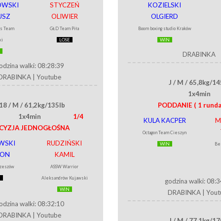
WSKI
STYCZEŃ
KOZIELSKI
USZ
OLIWIER
OLGIERD
s Team
GŁD Team Piła
Boom boxing studio Kraków
ki
LOSE
WIN
DRABINKA
odzina walki: 08:28:39
DRABINKA
|
Youtube
J / M / 65,8kg/14
1x4min
18 / M / 61,2kg/135lb
PODDANIE
( 1 runda
1x4min
1/4
KULA KACPER
M
CYZJA JEDNOGŁOŚNA
Octagon Team Cieszyn
WSKI
RUDZIŃSKI
WIN
Be
ON
KAMIL
Rzeszów
ASSW Warrior
E
Aleksandrów Kujawski
godzina walki: 08:
WIN
DRABINKA
|
Yout
odzina walki: 08:32:10
DRABINKA
|
Youtube
J / M / 77,1kg/17