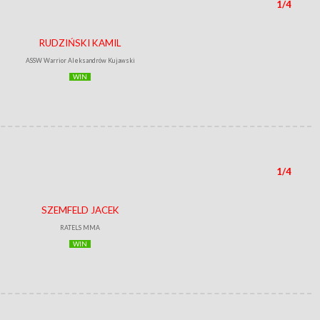
1/4
RUDZIŃSKI KAMIL
ASSW Warrior Aleksandrów Kujawski
WIN
1/4
SZEMFELD JACEK
RATELS MMA
WIN