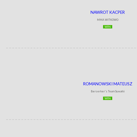
NAWROT KACPER
MMA WITKOWO
WIN
ROMANOWSKI MATEUSZ
Berserker's Team Suwałki
WIN