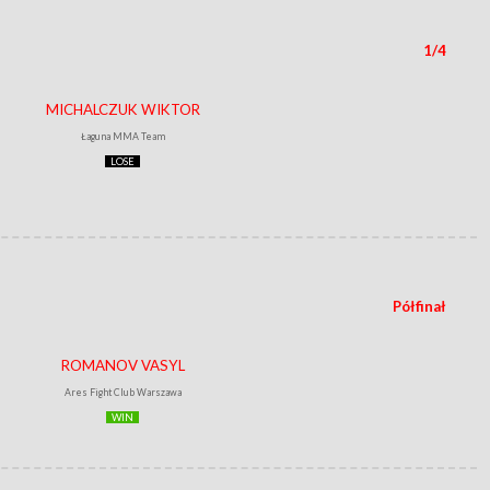
1/4
MICHALCZUK WIKTOR
Łaguna MMA Team
LOSE
Półfinał
ROMANOV VASYL
Ares Fight Club Warszawa
WIN