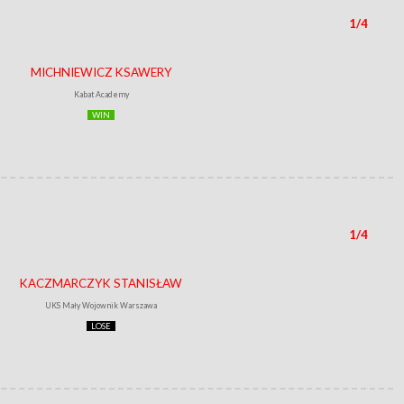
1/4
MICHNIEWICZ KSAWERY
Kabat Academy
WIN
1/4
KACZMARCZYK STANISŁAW
UKS Mały Wojownik Warszawa
LOSE