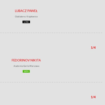
LUBACZ PAWEŁ
Gladiatores Krapkowice
LOSE
1/4
FEDORINOV NIKITA
Academia Gorila Warszawa
WIN
1/4