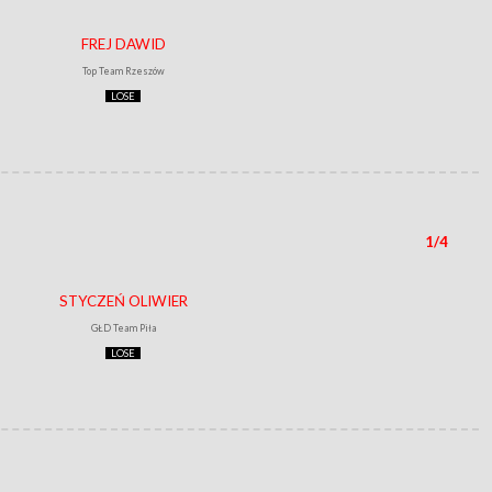
FREJ DAWID
Top Team Rzeszów
LOSE
1/4
STYCZEŃ OLIWIER
GŁD Team Piła
LOSE