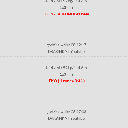
U14 / M / 52kg/114,6lb
1x3min
DECYZJA JEDNOGŁOŚNA
godzina walki: 08:42:17
DRABINKA
|
Youtube
U14 / M / 52kg/114,6lb
1x3min
TKO
( 1 runda 0:34 )
godzina walki: 08:47:08
DRABINKA
|
Youtube