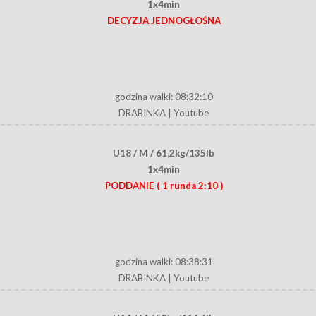
1x4min
DECYZJA JEDNOGŁOŚNA
godzina walki: 08:32:10
DRABINKA
|
Youtube
U18 / M / 61,2kg/135lb
1x4min
PODDANIE
( 1 runda 2:10 )
godzina walki: 08:38:31
DRABINKA
|
Youtube