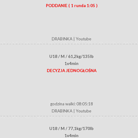
PODDANIE
( 1 runda 1:05 )
DRABINKA
|
Youtube
U18 / M / 61,2kg/135lb
1x4min
DECYZJA JEDNOGŁOŚNA
godzina walki: 08:05:18
DRABINKA
|
Youtube
U18 / M / 77,1kg/170lb
1x4min