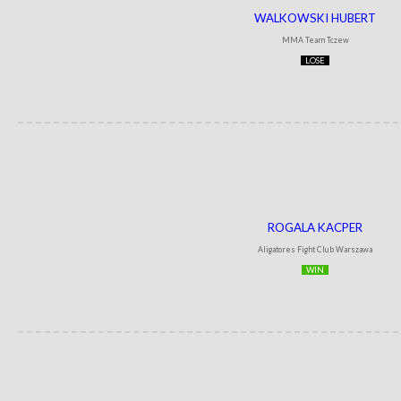
WALKOWSKI HUBERT
MMA Team Tczew
LOSE
ROGALA KACPER
Aligatores Fight Club Warszawa
WIN