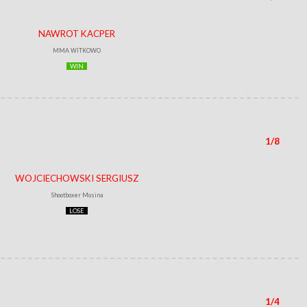
NAWROT KACPER
MMA WITKOWO
WIN
1/8
WOJCIECHOWSKI SERGIUSZ
Shootboxer Mosina
LOSE
1/4