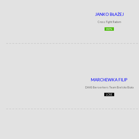
JANKO BŁAŻEJ
Cross Fight Radom
WIN
MARCHEWKA FILIP
DAAS Berserkers Team Bielsko Biała
LOSE