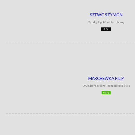
SZEWC SZYMON
Bulldog Fight Club Tarnobrzeg
LOSE
MARCHEWKA FILIP
DAAS Berserkers Team Bielsko Biała
WIN