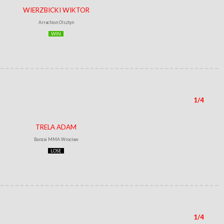
WIERZBICKI WIKTOR
Arrachion Olsztyn
WIN
1/4
TRELA ADAM
Bonzai MMA Wrocław
LOSE
1/4