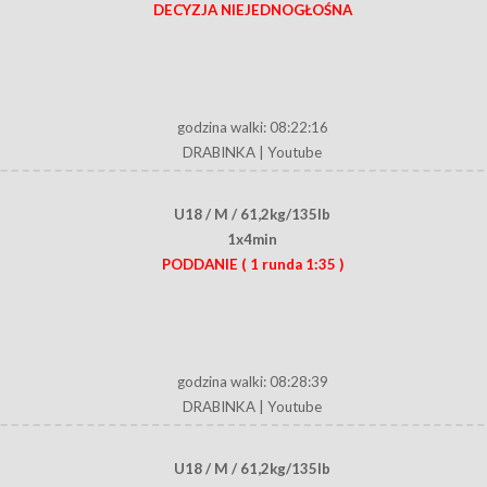
DECYZJA NIEJEDNOGŁOŚNA
godzina walki: 08:22:16
DRABINKA
|
Youtube
U18 / M / 61,2kg/135lb
1x4min
PODDANIE
( 1 runda 1:35 )
godzina walki: 08:28:39
DRABINKA
|
Youtube
U18 / M / 61,2kg/135lb