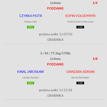
1x4min
1/4
PODDANIE
CZYRKA PIOTR
SOPIN VOLODYMYR
Octopus Łódź
Academia Gorila Warszawa
WIN
LOSE
godzina walki: 11:07:50
DRABINKA
S / M / 77,1kg/170lb
1x4min
1/8
PODDANIE
KINAL JAROSŁAW
GWADERA ADRIAN
Łamator Racibórz
Bastion Bełchatów
WIN
LOSE
godzina walki: 11:13:18
DRABINKA