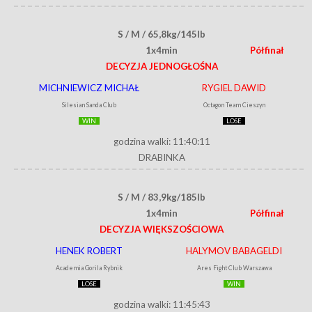
S / M / 65,8kg/145lb
1x4min
Półfinał
DECYZJA JEDNOGŁOŚNA
MICHNIEWICZ MICHAŁ
RYGIEL DAWID
Silesian Sanda Club
Octagon Team Cieszyn
WIN
LOSE
godzina walki: 11:40:11
DRABINKA
S / M / 83,9kg/185lb
1x4min
Półfinał
DECYZJA WIĘKSZOŚCIOWA
HENEK ROBERT
HALYMOV BABAGELDI
Academia Gorila Rybnik
Ares Fight Club Warszawa
LOSE
WIN
godzina walki: 11:45:43