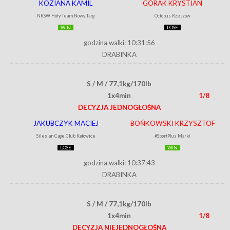
KOZIANA KAMIL
GÓRAK KRYSTIAN
NKSW Hoły Team Nowy Targ
Octopus Rzeszów
WIN
LOSE
godzina walki: 10:31:56
DRABINKA
S / M / 77,1kg/170lb
1x4min
1/8
DECYZJA JEDNOGŁOŚNA
JAKUBCZYK MACIEJ
BOŃKOWSKI KRZYSZTOF
Silesian Cage Club Katowice
#SportPlus Marki
LOSE
WIN
godzina walki: 10:37:43
DRABINKA
S / M / 77,1kg/170lb
1x4min
1/8
DECYZJA NIEJEDNOGŁOŚNA