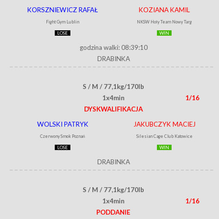
KORSZNIEWICZ RAFAŁ
KOZIANA KAMIL
Fight Gym Lublin
NKSW Hoły Team Nowy Targ
LOSE
WIN
godzina walki: 08:39:10
DRABINKA
S / M / 77,1kg/170lb
1x4min
1/16
DYSKWALIFIKACJA
WOLSKI PATRYK
JAKUBCZYK MACIEJ
Czerwony Smok Poznań
Silesian Cage Club Katowice
LOSE
WIN
DRABINKA
S / M / 77,1kg/170lb
1x4min
1/16
PODDANIE