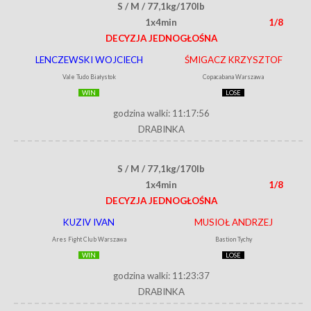
S / M / 77,1kg/170lb
1x4min
1/8
DECYZJA JEDNOGŁOŚNA
LENCZEWSKI WOJCIECH
ŚMIGACZ KRZYSZTOF
Vale Tudo Białystok
Copacabana Warszawa
WIN
LOSE
godzina walki: 11:17:56
DRABINKA
S / M / 77,1kg/170lb
1x4min
1/8
DECYZJA JEDNOGŁOŚNA
KUZIV IVAN
MUSIOŁ ANDRZEJ
Ares Fight Club Warszawa
Bastion Tychy
WIN
LOSE
godzina walki: 11:23:37
DRABINKA