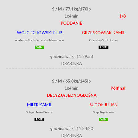
S / M / 77,1kg/170lb
1x4min
1/8
PODDANIE
WOJCIECHOWSKI FILIP
GRZEŚKOWIAK KAMIL
Academia Gorila Tomaszów Mazowiecki
Czerwony Smok Poznań
WIN
LOSE
godzina walki: 11:29:58
DRABINKA
S / M / 65,8kg/145lb
1x4min
Półfinał
DECYZJA JEDNOGŁOŚNA
MILER KAMIL
SUDOŁ JULIAN
Octagon Team Cieszyn
Grappling Kraków
LOSE
WIN
godzina walki: 11:34:20
DRABINKA