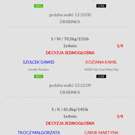
WIN
LOSE
godzina walki: 12:20:00
DRABINKA
S / M / 70,3kg/155lb
1x4min
1/4
DECYZJA JEDNOGŁOŚNA
SZULCEK DAWID
KOZIANA KAMIL
Łamator Racibórz
NKSW Hoły Team Nowy Targ
WIN
LOSE
godzina walki: 12:22:09
DRABINKA
S / K / 65,8kg/145lb
1x4min
1/4
DECYZJA JEDNOGŁOŚNA
TKOCZ MAŁGORZATA
CARUK MARTYNA