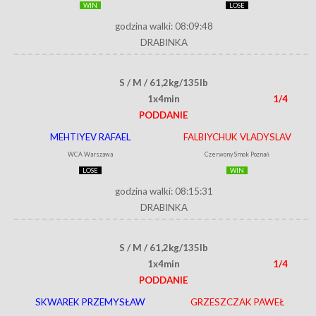
WIN
LOSE
godzina walki: 08:09:48
DRABINKA
S / M / 61,2kg/135lb
1x4min
1/4
PODDANIE
MEHTIYEV RAFAEL
FALBIYCHUK VLADYSLAV
WCA Warszawa
Czerwony Smok Poznań
LOSE
WIN
godzina walki: 08:15:31
DRABINKA
S / M / 61,2kg/135lb
1x4min
1/4
PODDANIE
SKWAREK PRZEMYSŁAW
GRZESZCZAK PAWEŁ