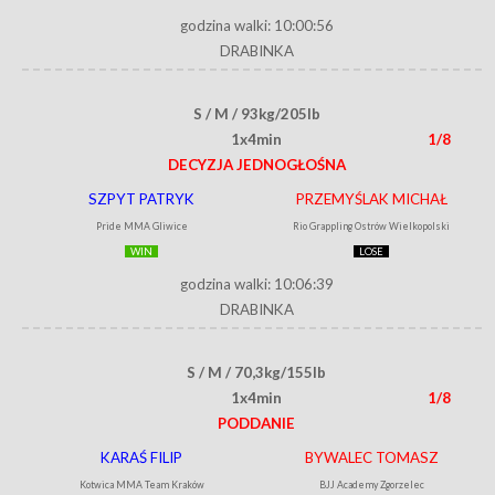
godzina walki: 10:00:56
DRABINKA
S / M / 93kg/205lb
1x4min
1/8
DECYZJA JEDNOGŁOŚNA
SZPYT PATRYK
PRZEMYŚLAK MICHAŁ
Pride MMA Gliwice
Rio Grappling Ostrów Wielkopolski
WIN
LOSE
godzina walki: 10:06:39
DRABINKA
S / M / 70,3kg/155lb
1x4min
1/8
PODDANIE
KARAŚ FILIP
BYWALEC TOMASZ
Kotwica MMA Team Kraków
BJJ Academy Zgorzelec