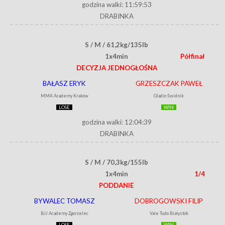
godzina walki: 11:59:53
DRABINKA
S / M / 61,2kg/135lb
1x4min
Półfinał
DECYZJA JEDNOGŁOŚNA
BAŁASZ ERYK
GRZESZCZAK PAWEŁ
MMA Academy Kraków
Gladio Świdnik
LOSE
WIN
godzina walki: 12:04:39
DRABINKA
S / M / 70,3kg/155lb
1x4min
1/4
PODDANIE
BYWALEC TOMASZ
DOBROGOWSKI FILIP
BJJ Academy Zgorzelec
Vale Tudo Białystok
LOSE
WIN