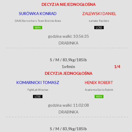
DECYZJA NIEJEDNOGŁOŚNA
SURÓWKA KONRAD
ZALEWSKI DANIEL
DAAS Berserkers Team Bielsko Biała
Łamator Racibórz
WIN
LOSE
godzina walki: 10:56:35
DRABINKA
S / M / 83,9kg/185lb
1x4min
1/4
DECYZJA JEDNOGŁOŚNA
KOMARNICKI TOMASZ
HENEK ROBERT
FightLab Wrocław
Academia Gorila Rybnik
LOSE
WIN
godzina walki: 11:02:08
DRABINKA
S / M / 83,9kg/185lb