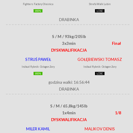
Fighters Factory Oleśnica
Strefa Walk Lubin
WIN
LOSE
DRABINKA
S / M / 93kg/205lb
3x3min
Finał
DYSKWALIFIKACJA
STRUŚ PAWEŁ
GOŁĘBIEWSKI TOMASZ
Inżbud Rybnik- Octagon Żory
Inżbud Rybnik- Octagon Żory
WIN
LOSE
godzina walki: 16:56:44
DRABINKA
S / M / 65,8kg/145lb
1x4min
1/8
DYSKWALIFIKACJA
MILER KAMIL
MALIKOV DENIS