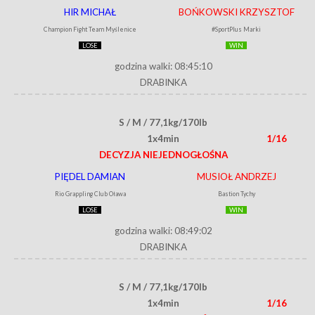
HIR MICHAŁ
BOŃKOWSKI KRZYSZTOF
Champion Fight Team Myślenice
#SportPlus Marki
LOSE
WIN
godzina walki: 08:45:10
DRABINKA
S / M / 77,1kg/170lb
1x4min
1/16
DECYZJA NIEJEDNOGŁOŚNA
PIĘDEL DAMIAN
MUSIOŁ ANDRZEJ
Rio Grappling Club Oława
Bastion Tychy
LOSE
WIN
godzina walki: 08:49:02
DRABINKA
S / M / 77,1kg/170lb
1x4min
1/16