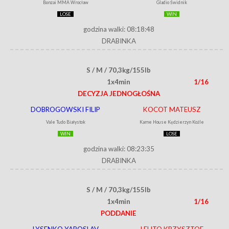
Bonzai MMA Wrocław
Gladio Świdnik
LOSE
WIN
godzina walki: 08:18:48
DRABINKA
S / M / 70,3kg/155lb
1x4min
1/16
DECYZJA JEDNOGŁOŚNA
DOBROGOWSKI FILIP
KOCOT MATEUSZ
Vale Tudo Białystok
Kame House Kędzierzyn Koźle
WIN
LOSE
godzina walki: 08:23:35
DRABINKA
S / M / 70,3kg/155lb
1x4min
1/16
PODDANIE
LYSENKO YAROSLAV
LELITO KRZYSZTOF