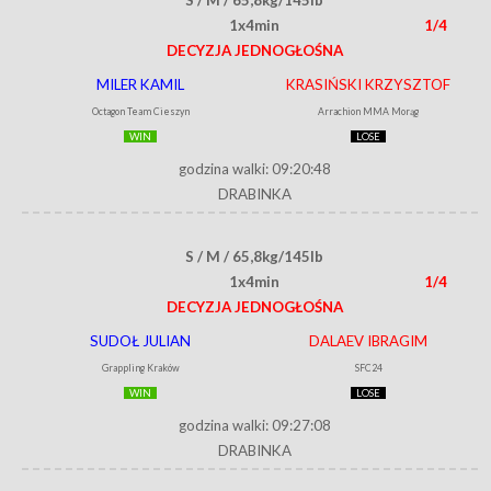
1x4min
1/4
DECYZJA JEDNOGŁOŚNA
MILER KAMIL
KRASIŃSKI KRZYSZTOF
Octagon Team Cieszyn
Arrachion MMA Morąg
WIN
LOSE
godzina walki: 09:20:48
DRABINKA
S / M / 65,8kg/145lb
1x4min
1/4
DECYZJA JEDNOGŁOŚNA
SUDOŁ JULIAN
DALAEV IBRAGIM
Grappling Kraków
SFC24
WIN
LOSE
godzina walki: 09:27:08
DRABINKA