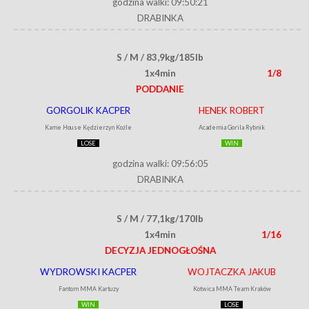
godzina walki: 09:50:21
DRABINKA
S / M / 83,9kg/185lb
1x4min
1/8
PODDANIE
GORGOLIK KACPER
HENEK ROBERT
Kame House Kędzierzyn Koźle
Academia Gorila Rybnik
LOSE
WIN
godzina walki: 09:56:05
DRABINKA
S / M / 77,1kg/170lb
1x4min
1/16
DECYZJA JEDNOGŁOŚNA
WYDROWSKI KACPER
WOJTACZKA JAKUB
Fantom MMA Kartuzy
Kotwica MMA Team Kraków
WIN
LOSE