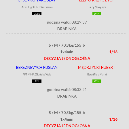
Ares Fight Club Warszawa
Halny Nowy Sącz
LOSE
WIN
godzina walki: 08:29:37
DRABINKA
S / M / 70,3kg/155lb
1x4min
1/16
DECYZJA JEDNOGŁOŚNA
BEREZNEVYCH RUSLAN
MĘDRZYCKI HUBERT
PFT MMA Zduńska Wola
#SportPlus Marki
LOSE
WIN
godzina walki: 08:33:21
DRABINKA
S / M / 70,3kg/155lb
1x4min
1/16
DECYZJA JEDNOGŁOŚNA