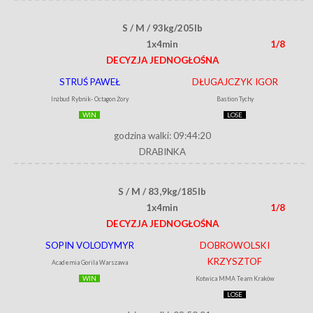
S / M / 93kg/205lb
1x4min
1/8
DECYZJA JEDNOGŁOŚNA
STRUŚ PAWEŁ
DŁUGAJCZYK IGOR
Inżbud Rybnik- Octagon Żory
Bastion Tychy
WIN
LOSE
godzina walki: 09:44:20
DRABINKA
S / M / 83,9kg/185lb
1x4min
1/8
DECYZJA JEDNOGŁOŚNA
SOPIN VOLODYMYR
DOBROWOLSKI
KRZYSZTOF
Academia Gorila Warszawa
WIN
Kotwica MMA Team Kraków
LOSE