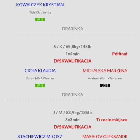
KOWALCZYK KRYSTIAN
Fight Club Łomża
WIN
DRABINKA
S / K / 65,8kg/145lb
1x4min
Półfinał
DYSKWALIFIKACJA
CICHA KLAUDIA
MICHALSKA MARZENA
Bonzai MMA Wrocław
Academia Gorila Warszawa
WIN
LOSE
DRABINKA
J / M / 83,9kg/185lb
3x3min
Trzecie miejsce
DYSKWALIFIKACJA
STACHIEWICZ MIŁOSZ
MASALOV OLEKSANDR