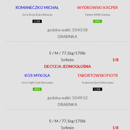
ROMANECZKO MICHAŁ
WYDROWSKI KACPER
Giria Ninja Biała Podlaska
Fantom MMA Kartuzy
LOSE
WIN
godzina walki: 10:43:58
DRABINKA
S / M / 77,1kg/170lb
1x4min
1/8
DECYZJA JEDNOGŁOŚNA
KOS MYKOLA
TABORTOWSKI PIOTR
Ares Fight Club Warszawa
Academia Gorila Warszawa
WIN
LOSE
godzina walki: 10:49:52
DRABINKA
S / M / 77,1kg/170lb
1x4min
1/8