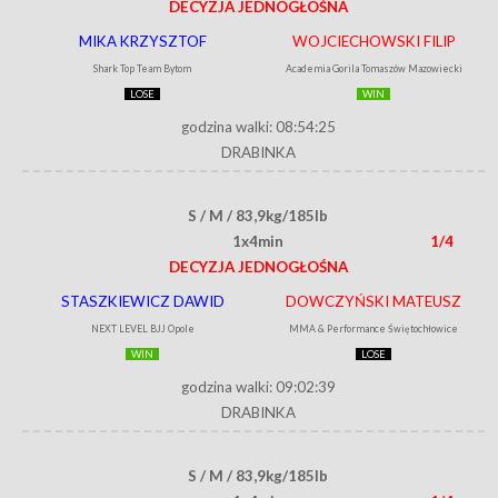
DECYZJA JEDNOGŁOŚNA
MIKA KRZYSZTOF
WOJCIECHOWSKI FILIP
Shark Top Team Bytom
Academia Gorila Tomaszów Mazowiecki
LOSE
WIN
godzina walki: 08:54:25
DRABINKA
S / M / 83,9kg/185lb
1x4min
1/4
DECYZJA JEDNOGŁOŚNA
STASZKIEWICZ DAWID
DOWCZYŃSKI MATEUSZ
NEXT LEVEL BJJ Opole
MMA & Performance Świętochłowice
WIN
LOSE
godzina walki: 09:02:39
DRABINKA
S / M / 83,9kg/185lb