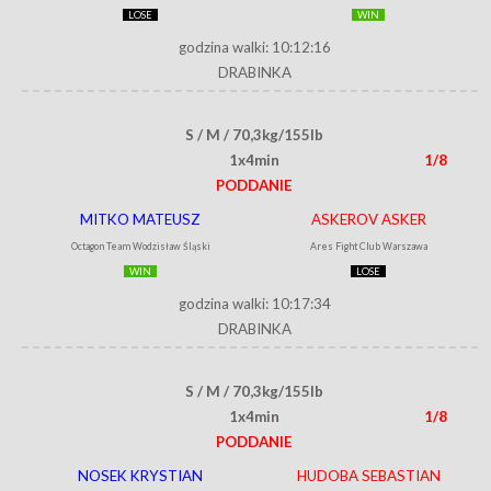
LOSE
WIN
godzina walki: 10:12:16
DRABINKA
S / M / 70,3kg/155lb
1x4min
1/8
PODDANIE
MITKO MATEUSZ
ASKEROV ASKER
Octagon Team Wodzisław Śląski
Ares Fight Club Warszawa
WIN
LOSE
godzina walki: 10:17:34
DRABINKA
S / M / 70,3kg/155lb
1x4min
1/8
PODDANIE
NOSEK KRYSTIAN
HUDOBA SEBASTIAN