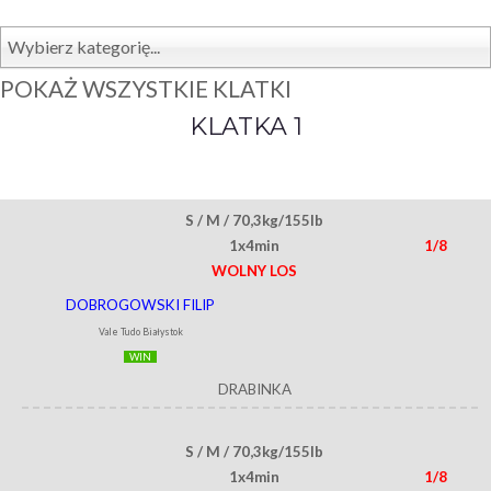
Wybierz kategorię...
POKAŻ WSZYSTKIE KLATKI
KLATKA 1
S / M / 70,3kg/155lb
1x4min
1/8
WOLNY LOS
DOBROGOWSKI FILIP
Vale Tudo Białystok
WIN
DRABINKA
S / M / 70,3kg/155lb
1x4min
1/8