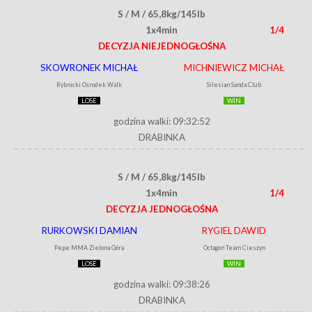
S / M / 65,8kg/145lb
1x4min
1/4
DECYZJA NIEJEDNOGŁOŚNA
SKOWRONEK MICHAŁ
MICHNIEWICZ MICHAŁ
Rybnicki Ośrodek Walk
Silesian Sanda Club
LOSE
WIN
godzina walki: 09:32:52
DRABINKA
S / M / 65,8kg/145lb
1x4min
1/4
DECYZJA JEDNOGŁOŚNA
RURKOWSKI DAMIAN
RYGIEL DAWID
Pepe MMA Zielona Góra
Octagon Team Cieszyn
LOSE
WIN
godzina walki: 09:38:26
DRABINKA