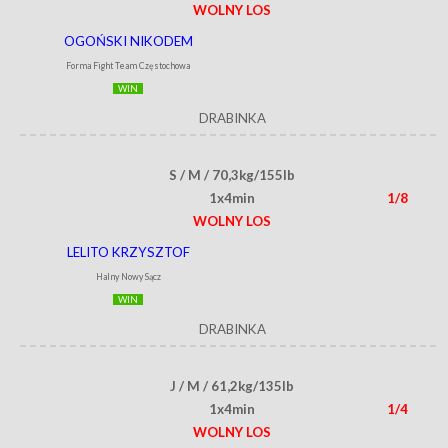
WOLNY LOS
OGOŃSKI NIKODEM
Forma Fight Team Częstochowa
WIN
DRABINKA
S / M / 70,3kg/155lb
1x4min
1/8
WOLNY LOS
LELITO KRZYSZTOF
Halny Nowy Sącz
WIN
DRABINKA
J / M / 61,2kg/135lb
1x4min
1/4
WOLNY LOS