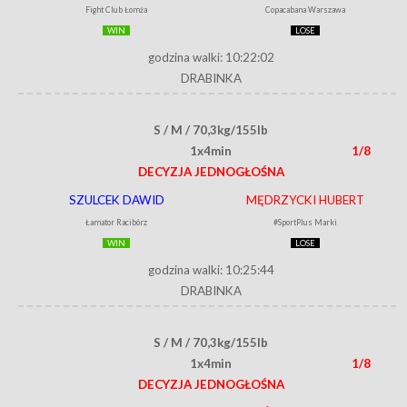
Fight Club Łomża
Copacabana Warszawa
WIN
LOSE
godzina walki: 10:22:02
DRABINKA
S / M / 70,3kg/155lb
1x4min
1/8
DECYZJA JEDNOGŁOŚNA
SZULCEK DAWID
MĘDRZYCKI HUBERT
Łamator Racibórz
#SportPlus Marki
WIN
LOSE
godzina walki: 10:25:44
DRABINKA
S / M / 70,3kg/155lb
1x4min
1/8
DECYZJA JEDNOGŁOŚNA