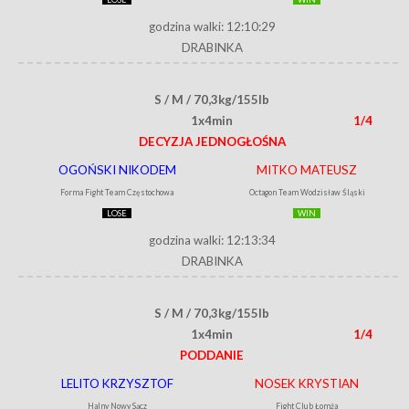
godzina walki: 12:10:29
DRABINKA
S / M / 70,3kg/155lb
1x4min
1/4
DECYZJA JEDNOGŁOŚNA
OGOŃSKI NIKODEM
MITKO MATEUSZ
Forma Fight Team Częstochowa
Octagon Team Wodzisław Śląski
LOSE
WIN
godzina walki: 12:13:34
DRABINKA
S / M / 70,3kg/155lb
1x4min
1/4
PODDANIE
LELITO KRZYSZTOF
NOSEK KRYSTIAN
Halny Nowy Sącz
Fight Club Łomża