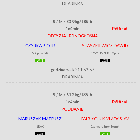
DRABINKA
S / M / 83,9kg/185lb
1x4min
Półfinał
DECYZJA JEDNOGŁOŚNA
CZYRKA PIOTR
STASZKIEWICZ DAWID
Octopus Łódź
NEXT LEVEL BJJ Opole
WIN
LOSE
godzina walki: 11:52:57
DRABINKA
S / M / 61,2kg/135lb
1x4min
Półfinał
PODDANIE
MARUSZAK MATEUSZ
FALBIYCHUK VLADYSLAV
BRAK
Czerwony Smok Poznań
LOSE
WIN