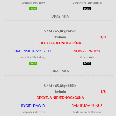
Octagon Team Cieszyn
Berserkers Team Szczecin
WIN
LOSE
DRABINKA
S / M / 65,8kg/145lb
1x4min
1/8
DECYZJA JEDNOGŁOŚNA
KRASIŃSKI KRZYSZTOF
NOWAK PATRYK
Arrachion MMA Morąg
Octopus Łódź
WIN
LOSE
DRABINKA
S / M / 65,8kg/145lb
1x4min
1/8
DECYZJA NIEJEDNOGŁOŚNA
RYGIEL DAWID
RAKHIMOV YUNUS
Octagon Team Cieszyn
Academia Gorila Warszawa