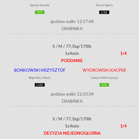
Spartan Knurów
Kaiser Sports
WIN
LOSE
godzina walki: 12:27:48
DRABINKA
S / M / 77,1kg/170lb
1x4min
1/4
PODDANIE
BOŃKOWSKI KRZYSZTOF
WYDROWSKI KACPER
#SportPlus Marki
Fantom MMA Kartuzy
LOSE
WIN
godzina walki: 12:33:34
DRABINKA
S / M / 77,1kg/170lb
1x4min
1/4
DECYZJA NIEJEDNOGŁOŚNA