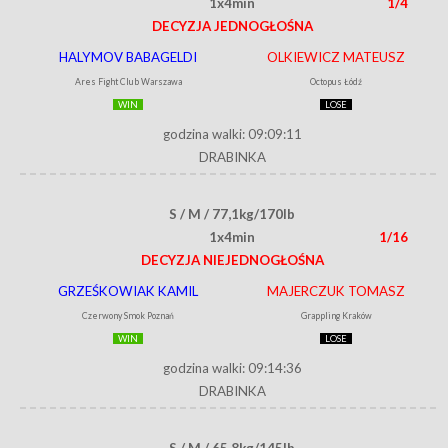
1x4min
1/4
DECYZJA JEDNOGŁOŚNA
HALYMOV BABAGELDI
OLKIEWICZ MATEUSZ
Ares Fight Club Warszawa
Octopus Łódź
WIN
LOSE
godzina walki: 09:09:11
DRABINKA
S / M / 77,1kg/170lb
1x4min
1/16
DECYZJA NIEJEDNOGŁOŚNA
GRZEŚKOWIAK KAMIL
MAJERCZUK TOMASZ
Czerwony Smok Poznań
Grappling Kraków
WIN
LOSE
godzina walki: 09:14:36
DRABINKA
S / M / 65,8kg/145lb