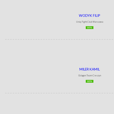
WODYK FILIP
Uniq Fight Club Warszawa
WIN
MILER KAMIL
Octagon Team Cieszyn
WIN