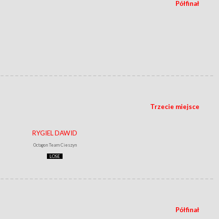
Półfinał
Trzecie miejsce
RYGIEL DAWID
Octagon Team Cieszyn
LOSE
Półfinał