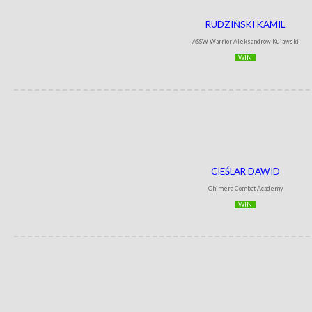
RUDZIŃSKI KAMIL
ASSW Warrior Aleksandrów Kujawski
WIN
CIEŚLAR DAWID
Chimera Combat Academy
WIN