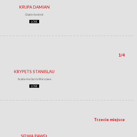
KRUPA DAMIAN
Gladio Świdnik
LOSE
1/4
KRYPETS STANISLAU
Academia Gorila Warszawa
LOSE
Trzecie miejsce
SELWA PAWEŁ