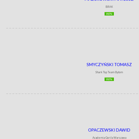
BRAK
WIN
SMYCZYŃSKI TOMASZ
Shark Top Team Bytom
WIN
OPACZEWSKI DAWID
Academia Gorila Warszawa