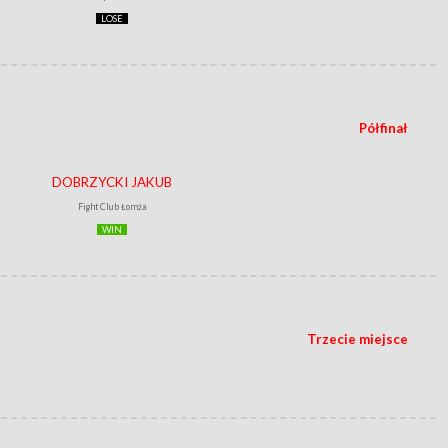
LOSE
Półfinał
DOBRZYCKI JAKUB
Fight Club Łomża
WIN
Trzecie miejsce