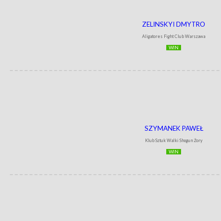
ZELINSKYI DMYTRO
Aligatores Fight Club Warszawa
WIN
SZYMANEK PAWEŁ
Klub Sztuk Walki Shogun Żory
WIN